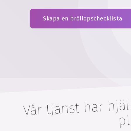
Skapa en bröllopschecklista
Vår tjänst har
m i 
plan