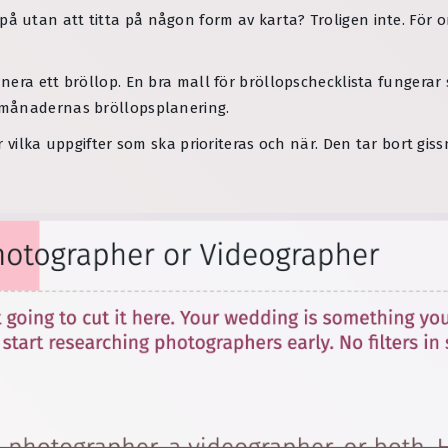
rit på utan att titta på någon form av karta? Troligen inte. För 
era ett bröllop. En bra mall för bröllopschecklista fungerar 
 månadernas bröllopsplanering.
r vilka uppgifter som ska prioriteras och när. Den tar bort gi