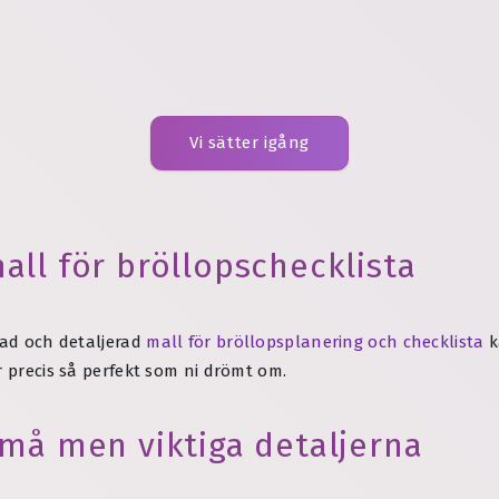
Vi sätter igång
all för bröllopschecklista
rad och detaljerad
mall för bröllopsplanering och checklista
k
r precis så perfekt som ni drömt om.
små men viktiga detaljerna