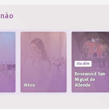
 nào
Địa điểm
Rosewood San
Miguel de
Hitou
Allende