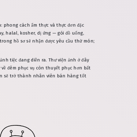
iên: phong cách ẩm thực và thực đơn đặc
y, halal, kosher, dị ứng — gói đồ uống,
trong hồ sơ sẽ nhận được yêu cầu thử món;
ảnh tiệc đang diễn ra. Thư viện ảnh ở đây
y về đêm phục vụ còn thuyết phục hơn bất
bạn sẽ trở thành nhân viên bán hàng tốt