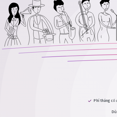
Phí tháng cố 
Dù