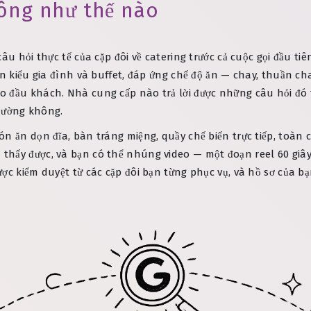
rông như thế nào
âu hỏi thực tế của cặp đôi về catering trước cả cuộc gọi đầu t
n kiểu gia đình và buffet, đáp ứng chế độ ăn — chay, thuần cha
o đầu khách. Nhà cung cấp nào trả lời được những câu hỏi đó 
 thường không.
n ăn dọn đĩa, bàn tráng miệng, quầy chế biến trực tiếp, toàn c
thấy được, và bạn có thể nhúng video — một đoạn reel 60 giâ
ược kiểm duyệt từ các cặp đôi bạn từng phục vụ, và hồ sơ của 