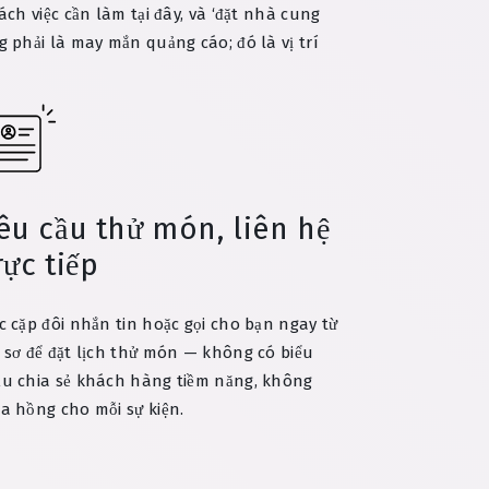
ch việc cần làm tại đây, và ‘đặt nhà cung
phải là may mắn quảng cáo; đó là vị trí
êu cầu thử món, liên hệ
rực tiếp
c cặp đôi nhắn tin hoặc gọi cho bạn ngay từ
 sơ để đặt lịch thử món — không có biểu
u chia sẻ khách hàng tiềm năng, không
a hồng cho mỗi sự kiện.