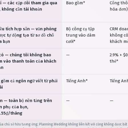
í — các cặp đôi tham gia qua
Bao gồm*
Cổng thôn
t, không cần tài khoản
hóa đơn)
đều tích hợp sẵn — văn phòng
Bộ công cụ tập
CRM doan
ợc tự động tạo từ sơ đồ chỗ
trung vào đám
không có
a bạn
cưới*
khách mờ
có — chúng tôi không bao
—
2.9% + $0
ạm vào thanh toán của khách
thẻ*
ạn
 gồm cả ngôn ngữ viết từ phải
Tiếng Anh*
Tiếng An
ái
n — toàn bộ nền tảng trên
—
—
n phụ của bạn,
4.55₫/tháng
ủa chủ sở hữu tương ứng; Planning.Wedding không liên kết với cũng không được bất