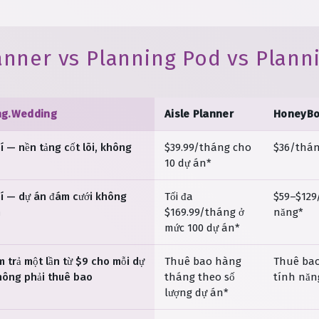
anner vs Planning Pod vs Plan
ng.Wedding
Aisle Planner
HoneyB
í — nền tảng cốt lõi, không
$39.99/tháng cho
$36/thán
10 dự án*
í — dự án đám cưới không
Tối đa
$59–$129
n
$169.99/tháng ở
năng*
mức 100 dự án*
 trả một lần từ $9 cho mỗi dự
Thuê bao hàng
Thuê bao
hông phải thuê bao
tháng theo số
tính năn
lượng dự án*