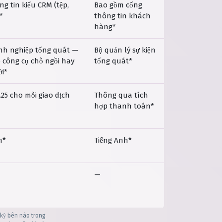
g tin kiểu CRM (tệp,
Bao gồm cổng
*
thông tin khách
hàng*
h nghiệp tổng quát —
Bộ quản lý sự kiện
 công cụ chỗ ngồi hay
tổng quát*
i*
.25 cho mỗi giao dịch
Thông qua tích
hợp thanh toán*
h*
Tiếng Anh*
—
 kỳ bên nào trong