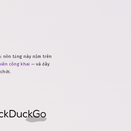
h: nền tảng này nằm trên
nhiên công khai
— và đây
 chức.