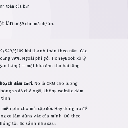
nh toán của bạn
t lần
từ $9 cho mỗi dự án.
$29/$49/$109 khi thanh toán theo năm. Các
khoảng 89%. Ngoài phí gói, HoneyBook xử lý
gân hàng) — một hóa đơn thứ hai tăng
 hoạch đám cưới
. Nó là CRM cho luồng
không sơ đồ chỗ ngồi, không website đám
 tính.
g
miễn phí cho mỗi cặp đôi. Hãy dùng nó để
ng cụ làm đúng việc của mình. Dù theo
 chúng tôi. So sánh như sau: