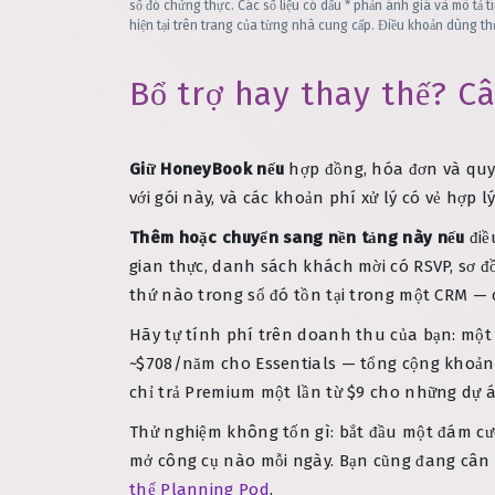
số đó chứng thực. Các số liệu có dấu * phản ánh giá và mô tả 
hiện tại trên trang của từng nhà cung cấp. Điều khoản dùng th
Bổ trợ hay thay thế? Câ
Giữ HoneyBook nếu
hợp đồng, hóa đơn và quy 
với gói này, và các khoản phí xử lý có vẻ hợp lý
Thêm hoặc chuyển sang nền tảng này nếu
điề
gian thực, danh sách khách mời có RSVP, sơ đ
thứ nào trong số đó tồn tại trong một CRM — c
Hãy tự tính phí trên doanh thu của bạn: mộ
~$708/năm cho Essentials — tổng cộng khoả
chỉ trả Premium một lần từ $9 cho những dự á
Thử nghiệm không tốn gì: bắt đầu một đám cưới
mở công cụ nào mỗi ngày. Bạn cũng đang cân
thế Planning Pod
.