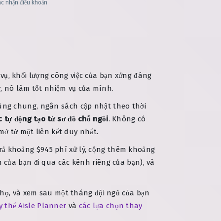
ác nhận điều khoản
vụ, khối lượng công việc của bạn xứng đáng
 tờ, nó làm tốt nhiệm vụ của mình.
dùng chung, ngân sách cập nhật theo thời
 tự động tạo từ sơ đồ chỗ ngồi
. Không có
mở từ một liên kết duy nhất.
rả khoảng $945 phí xử lý, cộng thêm khoảng
ền của bạn đi qua các kênh riêng của bạn), và
họ, và xem sau một tháng đội ngũ của bạn
y thế Aisle Planner
và
các lựa chọn thay