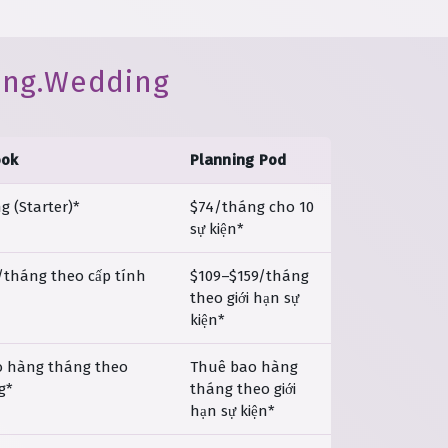
ning.Wedding
ook
Planning Pod
g (Starter)*
$74/tháng cho 10
sự kiện*
/tháng theo cấp tính
$109–$159/tháng
theo giới hạn sự
kiện*
 hàng tháng theo
Thuê bao hàng
g*
tháng theo giới
hạn sự kiện*