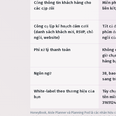
Cổng thông tin khách hàng cho
Miễn ph
các cặp đôi
liên kế
Công cụ lập kế hoạch đám cưới
Tất cả 
(danh sách khách mời, RSVP, chỗ
phẩm đư
ngồi, website)
ngồi củ
Phí xử lý thanh toán
Không 
giờ ch
hàng b
Ngôn ngữ
38, bao
sang tr
White-label theo thương hiệu của
Tùy chọ
bạn
tên miề
316512
HoneyBook, Aisle Planner và Planning Pod là các nhãn hiệu c