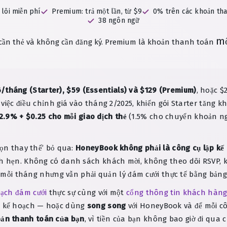
 lõi miễn phí
Premium: trả một lần, từ $9
0% trên các khoản tha
38 ngôn ngữ
mộ
ần thẻ và không cần đăng ký.
Premium là khoản thanh toán
/tháng (Starter), $59 (Essentials) và $129 (Premium)
, hoặc 
việc điều chỉnh giá vào tháng 2/2025, khiến gói Starter tăng 
2.9% + $0.25 cho mỗi giao dịch thẻ
(1.5% cho chuyển khoản n
họn thay thế’ bỏ qua:
HoneyBook không phải là công cụ lập kế
ch hẹn. Không có danh sách khách mời, không theo dõi RSVP, 
59 mỗi tháng nhưng vẫn phải quản lý đám cưới thực tế bằng bảng
oạch đám cưới
thực sự cùng với một
cổng thông tin khách hàn
p kế hoạch — hoặc dùng
song song
với HoneyBook và để mỗi cô
ản thanh toán của bạn
, vì tiền của bạn không bao giờ đi qua