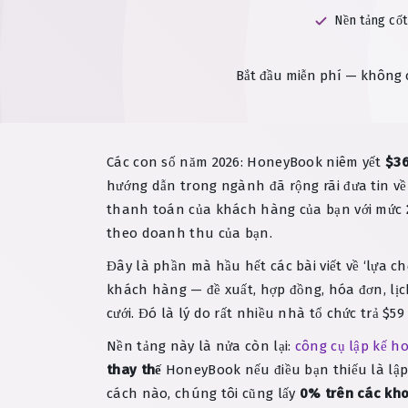
Nền tảng cốt
Bắt đầu miễn phí — không c
Các con số năm 2026: HoneyBook niêm yết
$36
hướng dẫn trong ngành đã rộng rãi đưa tin về 
thanh toán của khách hàng của bạn với mức
theo doanh thu của bạn.
Đây là phần mà hầu hết các bài viết về ‘lựa c
khách hàng — đề xuất, hợp đồng, hóa đơn, lị
cưới. Đó là lý do rất nhiều nhà tổ chức trả $
Nền tảng này là nửa còn lại:
công cụ lập kế h
thay thế
HoneyBook nếu điều bạn thiếu là lậ
cách nào, chúng tôi cũng lấy
0% trên các kho