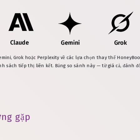
emini, Grok hoặc Perplexity về các lựa chọn thay thế HoneyBoo
h sách tiếp thị liên kết. Bảng so sánh này — từ giá cả, đánh đ
ờng gặp