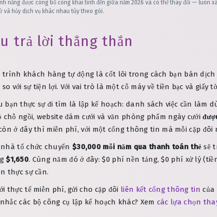
tính năng được công bố công khai tính đến giữa năm 2026 và có thể thay đổi — luôn x
ử và hủy dịch vụ khác nhau tùy theo gói.
u trả lời thẳng thắn
trình khách hàng tự động là cốt lõi trong cách bạn bán dịch 
 so với sự tiện lợi. Với vai trò là một cỗ máy về tiền bạc và giấy
u bạn thực sự đi tìm là lập kế hoạch: danh sách việc cần làm 
ồ chỗ ngồi, website đám cưới và văn phòng phẩm ngày cưới
được
òn ở đây thì miễn phí, với một cổng thông tin mà mỗi cặp đôi 
t nhà tổ chức chuyển
$30,000 mỗi năm qua thanh toán thẻ
sẽ t
ng
$1,650
. Cùng năm đó ở đây: $0 phí nền tảng, $0 phí xử lý (ti
n thực sự cần.
 thực tế miễn phí, gửi cho cặp đôi
liên kết cổng thông tin
của 
 nhắc các bộ công cụ lập kế hoạch khác? Xem
các lựa chọn tha