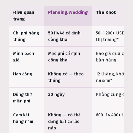
Điều quan
Planning.Wedding
The Knot
trọng
Chi phí hàng
501144₫ cố định,
50–1.200+ USD th
tháng
công khai
thị trường*
Minh bạch
Mức phí cố định
Báo giá qua cuộc 
giá
công khai
bán hàng
Hợp đồng
Không có — theo
12 tháng, không 
tháng
rời sớm*
Dùng thử
30 ngày
Không cung cấp*
miễn phí
Cam kết
Không — có thể
600–14.400+ USD*
hàng năm
dừng bất cứ lúc
nào