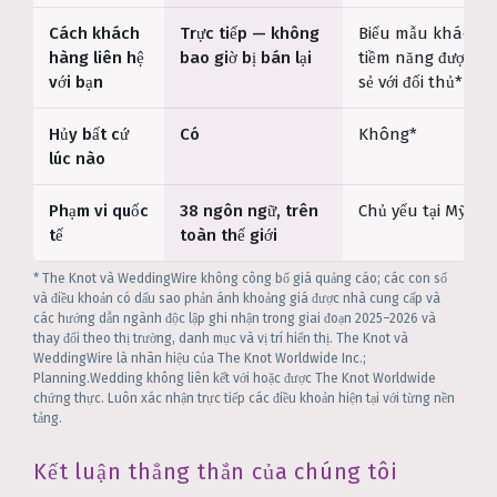
Cách khách
Trực tiếp — không
Biểu mẫu khách 
hàng liên hệ
bao giờ bị bán lại
tiềm năng được ch
với bạn
sẻ với đối thủ*
Hủy bất cứ
Có
Không*
lúc nào
Phạm vi quốc
38 ngôn ngữ, trên
Chủ yếu tại Mỹ
tế
toàn thế giới
* The Knot và WeddingWire không công bố giá quảng cáo; các con số
và điều khoản có dấu sao phản ánh khoảng giá được nhà cung cấp và
các hướng dẫn ngành độc lập ghi nhận trong giai đoạn 2025–2026 và
thay đổi theo thị trường, danh mục và vị trí hiển thị. The Knot và
WeddingWire là nhãn hiệu của The Knot Worldwide Inc.;
Planning.Wedding không liên kết với hoặc được The Knot Worldwide
chứng thực. Luôn xác nhận trực tiếp các điều khoản hiện tại với từng nền
tảng.
Kết luận thẳng thắn của chúng tôi