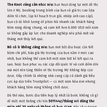
The Knot đáng cân nhắc nếu:
bạn hoạt động tại một đô thị
lớn ở Mỹ, booking trung bình của bạn có giá trị cao (địa
điểm tổ chức, lập kế hoạch trọn gói, nhiếp ảnh cao cấp),
bạn có đủ khối lượng để phản hồi nhanh các khách hàng
tiềm năng dùng chung, và cam kết hơn 6.000 USD mỗi năm
sẽ không gây áp lực cho doanh nghiệp nếu phải mất vài
tháng mới thấy kết quả.
Nó có lẽ không đáng nếu:
bạn mới bắt đầu hoặc cần tiết
kiệm chi phí, báo giá thị trường của bạn nằm ở mức cao
nhất, bạn không thể cam kết một năm bất kể kết quả ra
sao, hoặc bạn phục vụ các cặp đôi quốc tế và cưới điểm đến
mà một nền tảng thiên về thị trường Mỹ không tiếp cận
được. Đây chính là những nhà cung cấp có đánh giá tiêu
cực áp đảo trên Trustpilot — cả một năm hóa đơn nhưng
khách hàng tiềm năng không chốt được.
Dù thế nào, bước đầu tiên hợp lý nhất là bước không có gì
để mất: một listing chỉ tốn
501144₫/tháng với dùng thử
miễn phí 30 ngày và không có hợp đồng
. Hãy chạy trong