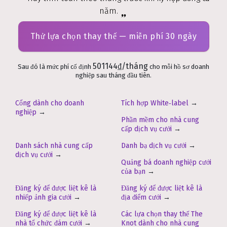
năm.
Thử lựa chọn thay thế — miễn phí 30 ngày
501144₫/tháng
Sau đó là mức phí cố định
cho mỗi hồ sơ doanh
nghiệp sau tháng đầu tiên.
Cổng dành cho doanh
Tích hợp White‑label
→
nghiệp
→
Phần mềm cho nhà cung
cấp dịch vụ cưới
→
Danh sách nhà cung cấp
Danh bạ dịch vụ cưới
→
dịch vụ cưới
→
Quảng bá doanh nghiệp cưới
của bạn
→
Đăng ký để được liệt kê là
Đăng ký để được liệt kê là
nhiếp ảnh gia cưới
→
địa điểm cưới
→
Đăng ký để được liệt kê là
Các lựa chọn thay thế The
nhà tổ chức đám cưới
→
Knot dành cho nhà cung