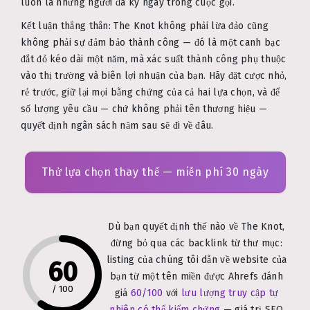
luôn là những người đã ký ngay trong cuộc gọi.
Kết luận thẳng thắn: The Knot không phải lừa đảo cũng
không phải sự đảm bảo thành công — đó là một canh bạc
đắt đỏ kéo dài một năm, mà xác suất thành công phụ thuộc
vào thị trường và biên lợi nhuận của bạn. Hãy đặt cược nhỏ,
rẻ trước, giữ lại mọi bằng chứng của cả hai lựa chọn, và để
số lượng yêu cầu — chứ không phải tên thương hiệu —
quyết định ngân sách năm sau sẽ đi về đâu.
Thử lựa chọn thay thế — miễn phí 30 ngày
Dù bạn quyết định thế nào về The Knot,
đừng bỏ qua các backlink từ thư mục:
listing của chúng tôi dẫn về website của
60
bạn từ một tên miền được Ahrefs đánh
/
100
giá
60/100
với
lưu lượng truy cập tự
nhiên có thể kiểm chứng
— giá trị SEO