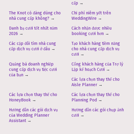
cấp
→
The Knot có đáng dùng cho
Chi phí niêm yết trên
nhà cung cấp không?
→
WeddingWire
→
Danh bạ cưới tốt nhất năm
Cách nhận được nhiều
2026
→
booking cưới hơn
→
Các cặp đôi tìm nhà cung
Tạo khách hàng tiềm năng
cấp dịch vụ cưới ở đâu
→
cho nhà cung cấp dịch vụ
cưới
→
Quảng bá doanh nghiệp
Cổng khách hàng của Trợ lý
cung cấp dịch vụ tiệc cưới
Lập kế hoạch Cưới
→
của bạn
→
Các lựa chọn thay thế cho
Aisle Planner
→
Các lựa chọn thay thế cho
Các lựa chọn thay thế cho
HoneyBook
→
Planning Pod
→
Hướng dẫn các gói dịch vụ
Hướng dẫn các gói chụp ảnh
của Wedding Planner
cưới
→
Assistant
→