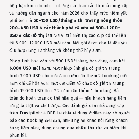
bộ phận kinh doanh — nhưng các báo cáo từ nhà cung cấp
và hướng dẫn ngành cho năm 2026 cho thấy mức niêm yết
phổ biến là
50–150 USD/tháng ở thị trường nông thôn,
200–450 USD ở các thành phố cỡ vừa và 500–1.200+
USD ở các đô thị lớn
, với vị trí hiển thị cao cấp có thể lên
tới 6.000–12.000 USD mỗi năm. Mỗi gói được cho là đều yêu
cầu hợp đồng 12 tháng và không thể hủy sớm.
Phép tính hòa vốn: với 500 USD/tháng, bạn đang cam kết
6.000 USD mỗi năm
. Một nhiếp ảnh gia có giá trị trung
bình 3.000 USD cho mỗi đám cưới cần thêm 2 booking mỗi
năm chỉ để hòa vốn; một địa điểm tổ chức có giá trị trung
bình 15.000 USD thì cứ 2 năm cần thêm 1 booking. Bài
toán đó hoàn toàn có thể hiệu quả — nếu khách hàng tiềm
năng là thật và chốt được. Các đánh giá của nhà cung cấp
trên Trustpilot và BBB lại chia rẽ đúng ở điểm này: có người
báo cáo booking đều đặn, nhiều người khác nói rằng khách
hàng tiềm năng dùng chung quá nhiều thư rác và hiếm khi
phản hồi.