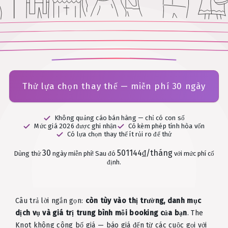
Thử lựa chọn thay thế — miễn phí 30 ngày
Không quảng cáo bán hàng — chỉ có con số
Mức giá 2026 được ghi nhận
Có kèm phép tính hòa vốn
Có lựa chọn thay thế ít rủi ro để thử
30
501144₫/tháng
Dùng thử
ngày miễn phí!
Sau đó
với mức phí cố
định.
Câu trả lời ngắn gọn:
còn tùy vào thị trường, danh mục
dịch vụ và giá trị trung bình mỗi booking của bạn
. The
Knot không công bố giá — báo giá đến từ các cuộc gọi với