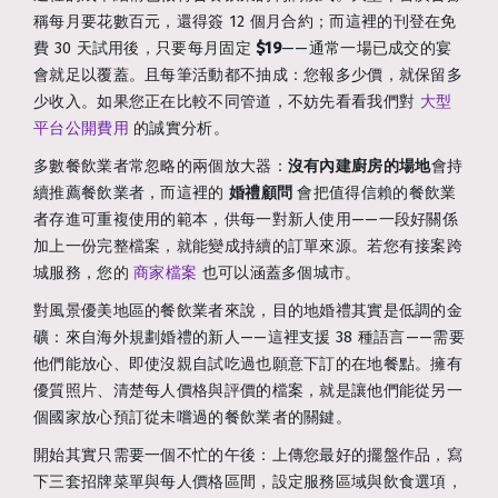
稱每月要花數百元，還得簽 12 個月合約；而這裡的刊登在免
費 30 天試用後，只要每月固定
$19
——通常一場已成交的宴
會就足以覆蓋。且每筆活動都不抽成：您報多少價，就保留多
少收入。如果您正在比較不同管道，不妨先看看我們對
大型
平台公開費用
的誠實分析。
多數餐飲業者常忽略的兩個放大器：
沒有內建廚房的場地
會持
續推薦餐飲業者，而這裡的
婚禮顧問
會把值得信賴的餐飲業
者存進可重複使用的範本，供每一對新人使用——一段好關係
加上一份完整檔案，就能變成持續的訂單來源。若您有接案跨
城服務，您的
商家檔案
也可以涵蓋多個城市。
對風景優美地區的餐飲業者來說，目的地婚禮其實是低調的金
礦：來自海外規劃婚禮的新人——這裡支援 38 種語言——需要
他們能放心、即使沒親自試吃過也願意下訂的在地餐點。擁有
優質照片、清楚每人價格與評價的檔案，就是讓他們能從另一
個國家放心預訂從未嚐過的餐飲業者的關鍵。
開始其實只需要一個不忙的午後：上傳您最好的擺盤作品，寫
下三套招牌菜單與每人價格區間，設定服務區域與飲食選項，