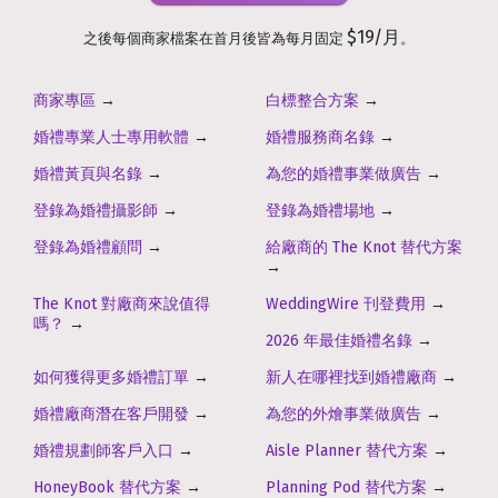
$19/月
之後每個商家檔案在首月後皆為每月固定
。
商家專區
→
白標整合方案
→
婚禮專業人士專用軟體
→
婚禮服務商名錄
→
婚禮黃頁與名錄
→
為您的婚禮事業做廣告
→
登錄為婚禮攝影師
→
登錄為婚禮場地
→
登錄為婚禮顧問
→
給廠商的 The Knot 替代方案
→
The Knot 對廠商來說值得
WeddingWire 刊登費用
→
嗎？
→
2026 年最佳婚禮名錄
→
如何獲得更多婚禮訂單
→
新人在哪裡找到婚禮廠商
→
婚禮廠商潛在客戶開發
→
為您的外燴事業做廣告
→
婚禮規劃師客戶入口
→
Aisle Planner 替代方案
→
HoneyBook 替代方案
→
Planning Pod 替代方案
→