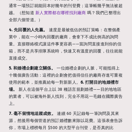
通常一場預訂就能回本好幾年的刊登費；這筆帳幾乎無法被超
越。（想知道
新人實際都在哪裡找到廠商
嗎？我們已整理出
全部六個管道。）
4. 先回覆的人先贏。
速度是最被低估的預訂策略：在整個產
業中，能在一小時內回覆的廠商，會拿下不成比例高的詢問
量。直接聯絡模式讓這件事更容易——當詢問直接進到你的信
箱，而不是共享排隊系統時，快速又有溫度的回覆，往往就能
直接成交。
5. 和婚禮企劃建立關係。
一位婚禮企劃的人脈，可能抵得上
十幾個廣告活動：這裡的企劃會把值得信任的廠商存進可重複
使用的範本，並推薦給每一對新新人。
6. 打開目的地婚禮市
場。
新人在這個平台上以 38 種語言規劃婚禮——目的地地區
的業者，可以被海外新人找到，完全不用花一毛錢在國際廣告
上。
7. 毫不留情地追蹤成效。
連續 60 天記錄每一筆詢問及其來
源，然後用每個管道的預訂婚禮數來除以花費。這張表會告訴
你，市場上標榜每月 $500 的大型平台刊登，是否真的比