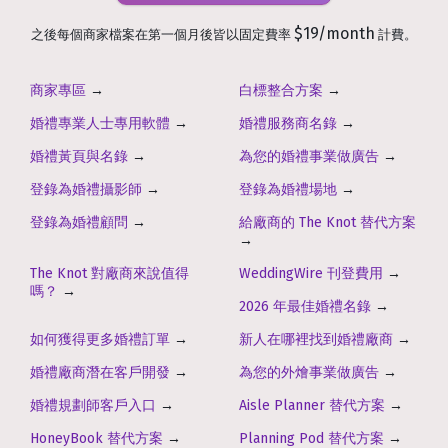
$19/month
之後每個商家檔案在第一個月後皆以固定費率
計費。
商家專區
→
白標整合方案
→
婚禮專業人士專用軟體
→
婚禮服務商名錄
→
婚禮黃頁與名錄
→
為您的婚禮事業做廣告
→
登錄為婚禮攝影師
→
登錄為婚禮場地
→
登錄為婚禮顧問
→
給廠商的 The Knot 替代方案
→
The Knot 對廠商來說值得
WeddingWire 刊登費用
→
嗎？
→
2026 年最佳婚禮名錄
→
如何獲得更多婚禮訂單
→
新人在哪裡找到婚禮廠商
→
婚禮廠商潛在客戶開發
→
為您的外燴事業做廣告
→
婚禮規劃師客戶入口
→
Aisle Planner 替代方案
→
HoneyBook 替代方案
→
Planning Pod 替代方案
→