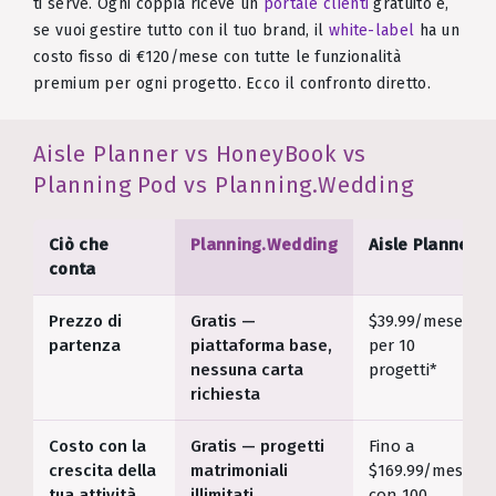
ti serve. Ogni coppia riceve un
portale clienti
gratuito e,
se vuoi gestire tutto con il tuo brand, il
white-label
ha un
costo fisso di €120/mese con tutte le funzionalità
premium per ogni progetto. Ecco il confronto diretto.
Aisle Planner vs HoneyBook vs
Planning Pod vs Planning.Wedding
Ciò che
Planning.Wedding
Aisle Planner
conta
Prezzo di
Gratis —
$39.99/mese
partenza
piattaforma base,
per 10
nessuna carta
progetti*
richiesta
Costo con la
Gratis — progetti
Fino a
crescita della
matrimoniali
$169.99/mese
tua attività
illimitati
con 100