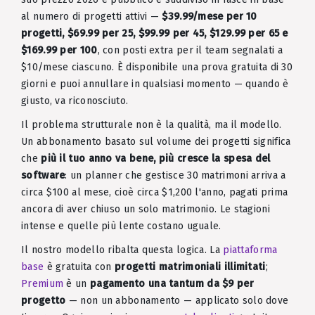
al numero di progetti attivi —
$39.99/mese per 10
progetti, $69.99 per 25, $99.99 per 45, $129.99 per 65 e
$169.99 per 100
, con posti extra per il team segnalati a
$10/mese ciascuno. È disponibile una prova gratuita di 30
giorni e puoi annullare in qualsiasi momento — quando è
giusto, va riconosciuto.
Il problema strutturale non è la qualità, ma il modello.
Un abbonamento basato sul volume dei progetti significa
che
più il tuo anno va bene, più cresce la spesa del
software
: un planner che gestisce 30 matrimoni arriva a
circa $100 al mese, cioè circa $1,200 l'anno, pagati prima
ancora di aver chiuso un solo matrimonio. Le stagioni
intense e quelle più lente costano uguale.
Il nostro modello ribalta questa logica. La
piattaforma
base
è gratuita con
progetti matrimoniali illimitati
;
Premium
è un
pagamento una tantum da $9 per
progetto
— non un abbonamento — applicato solo dove