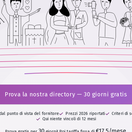
Prova la nostra directory — 30 giorni gratis
al punto di vista del fornitore
Prezzi 2026 riportati
Criteri di 
Qui niente vincoli di 12 mesi
30
€17.5/mese
Prova gratis per
giorni!
Poi tariffa fissa di
.