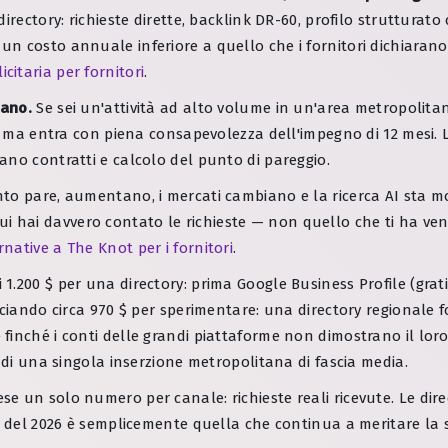
ectory: richieste dirette, backlink DR-60, profilo strutturato ci
n costo annuale inferiore a quello che i fornitori dichiarano
citaria per fornitori
.
nano.
Se sei un'attività ad alto volume in un'area metropolitan
 — ma entra con piena consapevolezza dell'impegno di 12 mesi. 
ano contratti e calcolo del punto di pareggio.
nto pare, aumentano, i mercati cambiano e la ricerca AI sta mo
su cui hai davvero contato le richieste — non quello che ti ha 
rnative a The Knot per i fornitori
.
.200 $ per una directory: prima Google Business Profile (grat
ciando circa 970 $ per sperimentare: una directory regionale fo
finché i conti delle grandi piattaforme non dimostrano il lor
 di una singola inserzione metropolitana di fascia media.
un solo numero per canale: richieste reali ricevute. Le directo
e” del 2026 è semplicemente quella che continua a meritare la