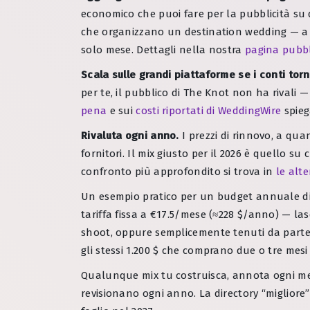
economico che puoi fare per la pubblicità su dir
che organizzano un destination wedding — a u
solo mese. Dettagli nella nostra
pagina pubbli
Scala sulle grandi piattaforme se i conti tor
per te, il pubblico di The Knot non ha rivali
pena
e sui
costi riportati di WeddingWire
spieg
Rivaluta ogni anno.
I prezzi di rinnovo, a qua
fornitori. Il mix giusto per il 2026 è quello 
confronto più approfondito si trova in
le alte
Un esempio pratico per un budget annuale di 1
tariffa fissa a €17.5/mese (≈228 $/anno) — las
shoot, oppure semplicemente tenuti da parte 
gli stessi 1.200 $ che comprano due o tre mesi
Qualunque mix tu costruisca, annota ogni mese 
revisionano ogni anno. La directory “miglior