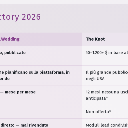
ctory 2026
g.Wedding
The Knot
so, pubblicato
50–1.200+ $ in base a
e pianificano sulla piattaforma, in
Il più grande pubbli
mondo
negli USA
 — mese per mese
12 mesi, nessuna usc
anticipata*
Non offerta*
 diretto — mai rivenduto
Moduli lead condivisi