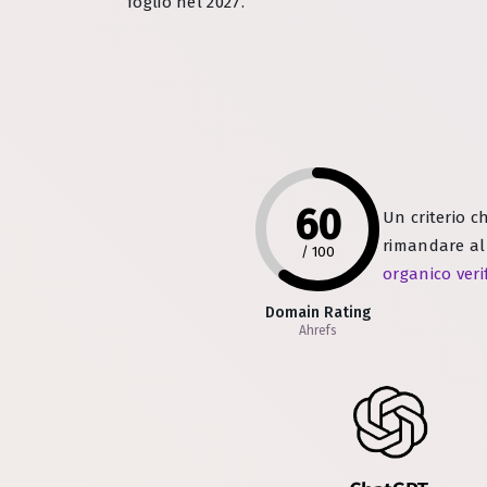
foglio nel 2027.
60
Un criterio c
rimandare al
/
100
organico veri
Domain Rating
Ahrefs