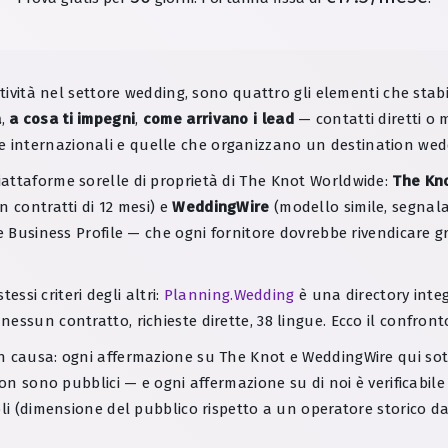
ttività nel settore wedding, sono quattro gli elementi che stab
à
,
a cosa ti impegni
,
come arrivano i lead
— contatti diretti o 
ie internazionali e quelle che organizzano un destination wed
attaforme sorelle di proprietà di The Knot Worldwide:
The Kn
 contratti di 12 mesi) e
WeddingWire
(modello simile, segnala
e Business Profile — che ogni fornitore dovrebbe rivendicare g
essi criteri degli altri:
Planning.Wedding
è una directory inte
ssun contratto, richieste dirette, 38 lingue. Ecco il confronto
 causa: ogni affermazione su The Knot e WeddingWire qui sott
on sono pubblici — e ogni affermazione su di noi è verificabile 
li (dimensione del pubblico rispetto a un operatore storico da