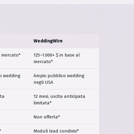
WeddingWire
l mercato*
125–1.000+ $ in base al
mercato*
co wedding
Ampio pubblico wedding
negli USA
ita
12 mesi, uscita anticipata
limitata*
Non offerta*
*
Moduli lead condivisi*