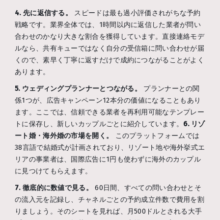
4. 先に返信する。
スピードは最も過小評価されがちな予約
戦略です。業界全体では、1時間以内に返信した業者が問い
合わせのかなり大きな割合を獲得しています。直接連絡モデ
ルなら、共有キューではなく自分の受信箱に問い合わせが届
くので、素早く丁寧に返すだけで成約につながることがよく
あります。
5. ウェディングプランナーとつながる。
プランナーとの関
係1つが、広告キャンペーン12本分の価値になることもあり
ます。ここでは、信頼できる業者を再利用可能なテンプレー
トに保存し、新しいカップルごとに紹介しています。
6. リゾ
ート婚・海外婚の市場を開く。
このプラットフォームでは
38言語で結婚式が計画されており、リゾート地や海外挙式エ
リアの事業者は、国際広告に1円も使わずに海外のカップル
に見つけてもらえます。
7. 徹底的に数値で見る。
60日間、すべての問い合わせとそ
の流入元を記録し、チャネルごとの予約成立件数で費用を割
りましょう。そのシートを見れば、月500ドルとされる大手