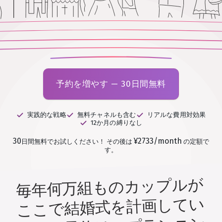
予約を増やす — 30日間無料
実践的な戦略
無料チャネルも含む
リアルな費用対効果
12か月の縛りなし
30
¥2733/month
日間無料でお試しください！
その後は
の定額で
す。
毎年何万組ものカップルが
ここで結婚式を計画してい