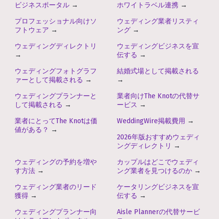
ビジネスポータル
→
ホワイトラベル連携
→
プロフェッショナル向けソ
ウェディング業者リスティ
フトウェア
→
ング
→
ウェディングディレクトリ
ウェディングビジネスを宣
→
伝する
→
ウェディングフォトグラフ
結婚式場として掲載される
ァーとして掲載される
→
→
ウェディングプランナーと
業者向けThe Knotの代替サ
して掲載される
→
ービス
→
業者にとってThe Knotは価
WeddingWire掲載費用
→
値がある？
→
2026年版おすすめウェディ
ングディレクトリ
→
ウェディングの予約を増や
カップルはどこでウェディ
す方法
→
ング業者を見つけるのか
→
ウェディング業者のリード
ケータリングビジネスを宣
獲得
→
伝する
→
ウェディングプランナー向
Aisle Plannerの代替サービ