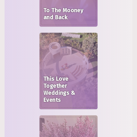
To The Mooney
and Back
This Love
Together
Weddings &
Events