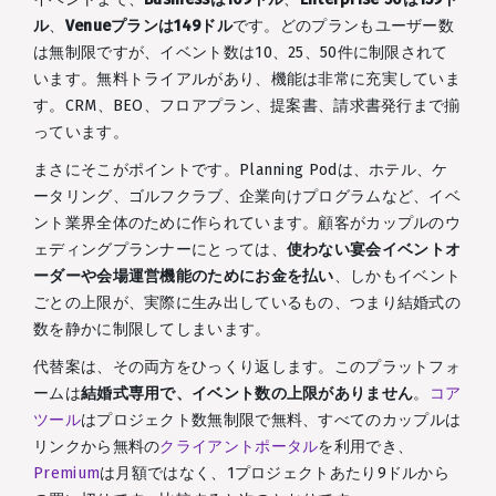
ル
、
Venueプランは149ドル
です。どのプランもユーザー数
は無制限ですが、イベント数は10、25、50件に制限されて
います。無料トライアルがあり、機能は非常に充実していま
す。CRM、BEO、フロアプラン、提案書、請求書発行まで揃
っています。
まさにそこがポイントです。Planning Podは、ホテル、ケ
ータリング、ゴルフクラブ、企業向けプログラムなど、イベ
ント業界全体のために作られています。顧客がカップルのウ
ェディングプランナーにとっては、
使わない宴会イベントオ
ーダーや会場運営機能のためにお金を払い
、しかもイベント
ごとの上限が、実際に生み出しているもの、つまり結婚式の
数を静かに制限してしまいます。
代替案は、その両方をひっくり返します。このプラットフォ
ームは
結婚式専用で、イベント数の上限がありません
。
コア
ツール
はプロジェクト数無制限で無料、すべてのカップルは
リンクから無料の
クライアントポータル
を利用でき、
Premium
は月額ではなく、1プロジェクトあたり9ドルから