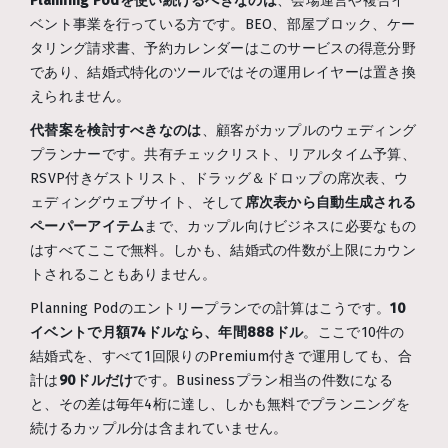
Planning Podを使い続けるべきなのは
、会場運営や複合イ
ベント事業を行っている方です。BEO、部屋ブロック、ケー
タリング請求書、予約カレンダーはこのサービスの得意分野
であり、結婚式特化のツールではその運用レイヤーは置き換
えられません。
代替案を検討すべきなのは
、顧客がカップルのウェディング
プランナーです。共有チェックリスト、リアルタイム予算、
RSVP付きゲストリスト、ドラッグ＆ドロップの席次表、ウ
ェディングウェブサイト、そして
席次表から自動生成される
ペーパーアイテム
まで、カップル向けビジネスに必要なもの
はすべてここで無料。しかも、結婚式の件数が上限にカウン
トされることもありません。
Planning Podのエントリープランでの計算はこうです。
10
イベントで月額74ドルなら、年間888ドル
。ここで10件の
結婚式を、すべて1回限りのPremium付きで運用しても、合
計は
90ドルだけ
です。Businessプラン相当の件数になる
と、その差は毎年4桁に達し、しかも無料でプランニングを
続けるカップル分は含まれていません。