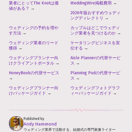
業者にとってThe Knotは価
WeddingWire掲載費用
→
値がある？
→
2026年版おすすめウェディ
ングディレクトリ
→
ウェディングの予約を増や
カップルはどこでウェディ
す方法
→
ング業者を見つけるのか
→
ウェディング業者のリード
ケータリングビジネスを宣
獲得
→
伝する
→
ウェディングプランナー向
Aisle Plannerの代替サービ
けクライアントポータル
→
ス
→
HoneyBookの代替サービス
Planning Podの代替サービ
→
ス
→
ウェディングプランナー向
ウェディングフォトグラフ
けパッケージガイド
→
ィーパッケージガイド
→
Published by
Andy Hammond
ウェディング業界で活動する、結婚式の専門家兼ライター