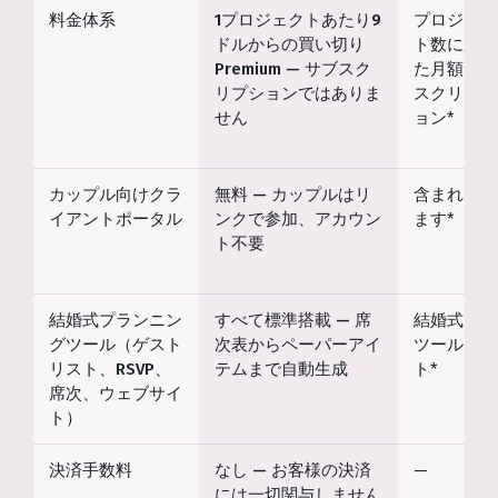
料金体系
1プロジェクトあたり9
プロジェク
ドルからの買い切り
ト数に応じ
Premium — サブスク
た月額サブ
リプションではありま
スクリプシ
せん
ョン*
カップル向けクラ
無料 — カップルはリ
含まれてい
イアントポータル
ンクで参加、アカウン
ます*
ト不要
結婚式プランニン
すべて標準搭載 — 席
結婚式向け
グツール（ゲスト
次表からペーパーアイ
ツールセッ
リスト、RSVP、
テムまで自動生成
ト*
席次、ウェブサイ
ト）
決済手数料
なし — お客様の決済
—
には一切関与しません