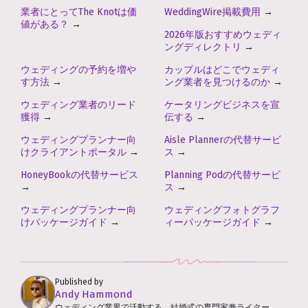
業者にとってThe Knotは価
WeddingWire掲載費用
→
値がある？
→
2026年版おすすめウェディ
ングディレクトリ
→
ウェディングの予約を増や
カップルはどこでウェディ
す方法
→
ング業者を見つけるのか
→
ウェディング業者のリード
ケータリングビジネスを宣
獲得
→
伝する
→
ウェディングプランナー向
Aisle Plannerの代替サービ
けクライアントポータル
→
ス
→
HoneyBookの代替サービス
Planning Podの代替サービ
→
ス
→
ウェディングプランナー向
ウェディングフォトグラフ
けパッケージガイド
→
ィーパッケージガイド
→
Published by
Andy Hammond
ウェディング業界で活動する、結婚式の専門家兼ライター