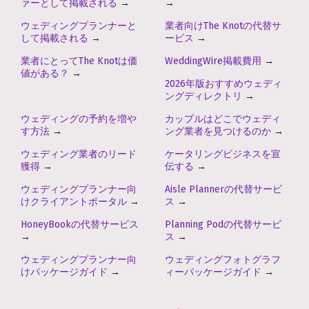
ァーとして掲載される
→
→
ウェディングプランナーと
業者向けThe Knotの代替サ
して掲載される
→
ービス
→
業者にとってThe Knotは価
WeddingWire掲載費用
→
値がある？
→
2026年版おすすめウェディ
ングディレクトリ
→
ウェディングの予約を増や
カップルはどこでウェディ
す方法
→
ング業者を見つけるのか
→
ウェディング業者のリード
ケータリングビジネスを宣
獲得
→
伝する
→
ウェディングプランナー向
Aisle Plannerの代替サービ
けクライアントポータル
→
ス
→
HoneyBookの代替サービス
Planning Podの代替サービ
→
ス
→
ウェディングプランナー向
ウェディングフォトグラフ
けパッケージガイド
→
ィーパッケージガイド
→