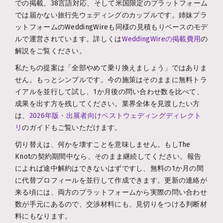
での掲載、38言語対応、そして米国限定のプラットフォーム
では届かない旅行先ウェディングのカップルです。姉妹プラ
ットフォームのWeddingWireも同様の見積もりベースのモデ
ルで運営されています。詳しくは
WeddingWireの掲載費用
の
解説をご覧ください。
私たちの提案は「全部やめて乗り換えましょう」ではありま
せん。もっとシンプルです。今の施策はそのままに無料トラ
イアルを並行して試し、1か月後の問い合わせ数を比べて、
成果を出す方を残してください。業界全体を見渡したい方
は、
2026年版・出展者向けベストウェディングディレクト
リ
のガイドもご覧いただけます。
切り替えは、何かを壊すことを意味しません。もしThe
Knotの契約期間中なら、そのまま継続してください。報告
によれば途中解約はできないはずですし、無料の1か月の間
に代替プロフィールを並行して作成できます。更新の連絡が
来る頃には、両方のプラットフォームから実際の問い合わせ
数が手元にあるので、交渉材料にも、見切りをつける判断材
料にもなります。