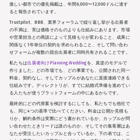
激しい都市での優先掲載は、年間6,000〜12,000ドルに達す
ると報告されています。
Trustpilot、BBB、業界フォーラムで繰り返し挙がる出展者
の不満は、実は価格そのものよりも仕組みにあります。市場
や営業担当との商談によって見積もりが変わること、成果に
関係なく1年単位の契約を求められること、そして問い合わ
せフォームが複数の競合出展者に同時共有されることです。
私たちは
出展者向けPlanning.Wedding
を、真逆のモデルで
作りました。どの市場でも、どの事業でも、公開された同一
料金。契約なし。そしてカップルがあなたに直接連絡できる
仕組みです。ディレクトリが、すでに結婚式準備を進めてい
る人たちが使うプラットフォームの中にあるからです。
最終的にどの代替案を検討するにしても、私たちでも他社で
も、同じ4つの基準で比べてください。料金は公開か見積も
りか、解約条件は実際にどう書かれているか、カップルが問
い合わせたときリードは誰のものか、そしてその集客層はあ
なたが受注したいカップルと合っているか。下の表では、こ