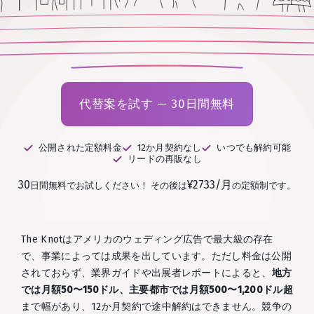
代替案を試す — 30日間無料
公開された定額料金
12か月契約なし
いつでも解約可能
リードの再販なし
30
¥2733/月
日間無料でお試しください！
その後は
の定額制です。
The Knotはアメリカのウェディング広告で最大級の存在
で、事業によっては成果を出しています。ただし料金は公開
されておらず、業界ガイドや出展者レポートによると、
地方
では月額50〜150ドル、主要都市では月額500〜1,200ドル超
まで幅があり、12か月契約で途中解約はできません。競争の