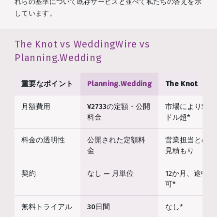
れらの基準について既存サービスと並べて私たちの答えを示
しています。
The Knot vs WeddingWire vs
Planning.Wedding
重要なポイント
Planning.Wedding
The Knot
月額費用
¥2733の定額・公開
市場により50〜1,
料金
ドル超*
料金の透明性
公開された定額料
営業担当との商
金
見積もり
契約
なし — 月単位
12か月、途中
可*
無料トライアル
30日間
なし*