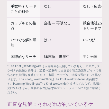
手数料 / リード
なし
なし（広告モデ
ごとの料金
カップルとの接
直接 — 再販なし
競合他社と共有
点
るリードフォー
いつでも解約可
はい
いいえ*
能
国際的なリーチ
38言語、世界中
主に米国
* The KnotとWeddingWireは広告料金を公開していません。アスタリス
ク付きの数値と条件は、2025〜2026年に出展者や独立系業界ガイドで報
告された範囲を反映しており、市場、カテゴリ、掲載位置によって異な
ります。The KnotとWeddingWireはThe Knot Worldwide Inc.の商標で
す。Planning.WeddingはThe Knot Worldwideと提携しておらず、承認も
受けていません。最新の条件は必ず各プラットフォームに直接ご確認く
ださい。
正直な見解：それぞれが向いているケー