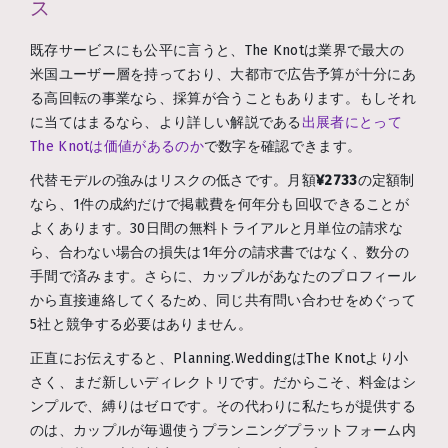
ス
既存サービスにも公平に言うと、The Knotは業界で最大の
米国ユーザー層を持っており、大都市で広告予算が十分にあ
る高回転の事業なら、採算が合うこともあります。もしそれ
に当てはまるなら、より詳しい解説である
出展者にとって
The Knotは価値があるのか
で数字を確認できます。
代替モデルの強みはリスクの低さです。月額
¥2733
の定額制
なら、1件の成約だけで掲載費を何年分も回収できることが
よくあります。30日間の無料トライアルと月単位の請求な
ら、合わない場合の損失は1年分の請求書ではなく、数分の
手間で済みます。さらに、カップルがあなたのプロフィール
から直接連絡してくるため、同じ共有問い合わせをめぐって
5社と競争する必要はありません。
正直にお伝えすると、Planning.WeddingはThe Knotより小
さく、まだ新しいディレクトリです。だからこそ、料金はシ
ンプルで、縛りはゼロです。その代わりに私たちが提供する
のは、カップルが毎週使うプランニングプラットフォーム内