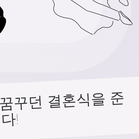
저
희
서
비
스
는
전
세
계
수
만
쌍
의
커
플
이
꿈
꾸
던
결
혼
식
을
준
비
하
는
데
함
께
해
왔
습
니
!