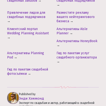
свадебных заказов
→
свадебных подрядчиков
→
Привлечение лидов для
Разместите рекламу
свадебных подрядчиков
вашего кейтерингового
→
бизнеса
→
Клиентский портал
Альтернативы Aisle
Wedding Planning Assistant
Planner
→
→
Альтернативы HoneyBook
→
Альтернативы Planning
Гид по пакетам услуг
Pod
→
свадебного организатора
→
Гид по пакетам свадебной
фотосъёмки
→
Published by
Энди Хэммонд
Эксперт по свадьбам и автор, работающий в свадебной