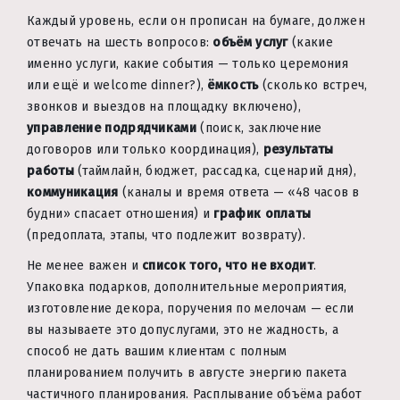
Каждый уровень, если он прописан на бумаге, должен
отвечать на шесть вопросов:
объём услуг
(какие
именно услуги, какие события — только церемония
или ещё и welcome dinner?),
ёмкость
(сколько встреч,
звонков и выездов на площадку включено),
управление подрядчиками
(поиск, заключение
договоров или только координация),
результаты
работы
(таймлайн, бюджет, рассадка, сценарий дня),
коммуникация
(каналы и время ответа — «48 часов в
будни» спасает отношения) и
график оплаты
(предоплата, этапы, что подлежит возврату).
Не менее важен и
список того, что не входит
.
Упаковка подарков, дополнительные мероприятия,
изготовление декора, поручения по мелочам — если
вы называете это допуслугами, это не жадность, а
способ не дать вашим клиентам с полным
планированием получить в августе энергию пакета
частичного планирования. Расплывание объёма работ