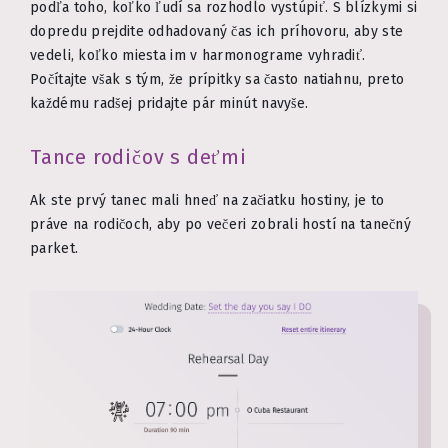
podľa toho, koľko ľudí sa rozhodlo vystúpiť. S blízkymi si
dopredu prejdite odhadovaný čas ich príhovoru, aby ste
vedeli, koľko miesta im v harmonograme vyhradiť.
Počítajte však s tým, že prípitky sa často natiahnu, preto
každému radšej pridajte pár minút navyše.
Tance rodičov s deťmi
Ak ste prvý tanec mali hneď na začiatku hostiny, je to
práve na rodičoch, aby po večeri zobrali hostí na tanečný
parket.