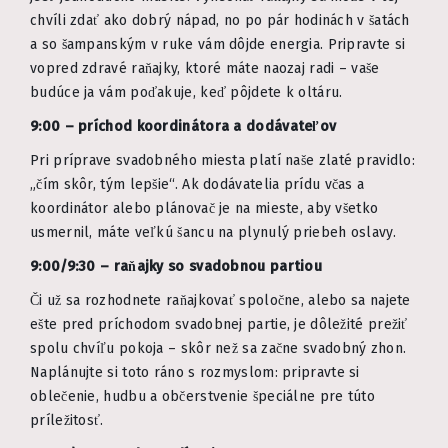
chvíli zdať ako dobrý nápad, no po pár hodinách v šatách
a so šampanským v ruke vám dôjde energia. Pripravte si
vopred zdravé raňajky, ktoré máte naozaj radi – vaše
budúce ja vám poďakuje, keď pôjdete k oltáru.
9:00 – príchod koordinátora a dodávateľov
Pri príprave svadobného miesta platí naše zlaté pravidlo:
„čím skôr, tým lepšie“. Ak dodávatelia prídu včas a
koordinátor alebo plánovač je na mieste, aby všetko
usmernil, máte veľkú šancu na plynulý priebeh oslavy.
9:00/9:30 – raňajky so svadobnou partiou
Či už sa rozhodnete raňajkovať spoločne, alebo sa najete
ešte pred príchodom svadobnej partie, je dôležité prežiť
spolu chvíľu pokoja – skôr než sa začne svadobný zhon.
Naplánujte si toto ráno s rozmyslom: pripravte si
oblečenie, hudbu a občerstvenie špeciálne pre túto
príležitosť.