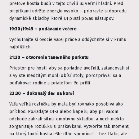
pretože hostia budú v tejto chvíli už veľmi hladní. Pred
prípitkami udržte energiu vysoko – pripravte si dopredu
dynamické skladby, ktoré DJ pustí počas nástupov.
19:30/19:45 – podávanie večere
Vychutnajte si ovocie vašej práce a oddýchnite si v kruhu
najbližších.
21:30 – otvorenie tanečného parketu
Priestor pre hostí, aby sa poriadne uvoľnili, zatancovali si
a vy ste medzitým mohli obísť stoly, porozprávať sa a
poďakovať rodine a priateľom, že prišli.
23:30 – dokonalý deň sa končí
Vaša veľká rozlúčka by mala byť rovnako pôsobivá ako
príchod. Požiadajte DJ-a alebo kapelu, aby pri vašom
odchode zahrali silnú, emotívnu skladbu, a nech niekto
zorganizuje rozlúčku s prskavkami. Vytvoríte tak moment,
na ktorý budú hostia ešte dlho spomínať – bez tlaku, ale