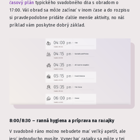
časový plán
typického svadobného dňa s obradom o
17:00. Váš obrad sa môže začínať v inom čase a do rozpisu
si pravdepodobne pridáte ďalšie menšie aktivity, no náš
príklad vám poskytne dobrý základ.
8:00/8:30 – ranná hygiena a príprava na raňajky
V svadobné ráno možno nebudete mať veľký apetít, ale
jesť jednoducho musíte. Vynechať raňajky sa môže v tej