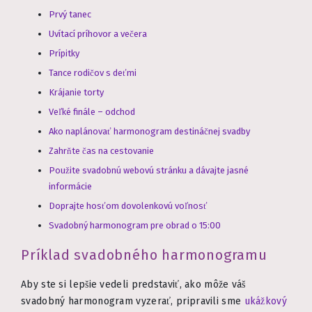
Prvý tanec
Uvítací príhovor a večera
Prípitky
Tance rodičov s deťmi
Krájanie torty
Veľké finále – odchod
Ako naplánovať harmonogram destináčnej svadby
Zahrňte čas na cestovanie
Použite svadobnú webovú stránku a dávajte jasné
informácie
Doprajte hosťom dovolenkovú voľnosť
Svadobný harmonogram pre obrad o 15:00
Príklad svadobného harmonogramu
Aby ste si lepšie vedeli predstaviť, ako môže váš
svadobný harmonogram vyzerať, pripravili sme
ukážkový