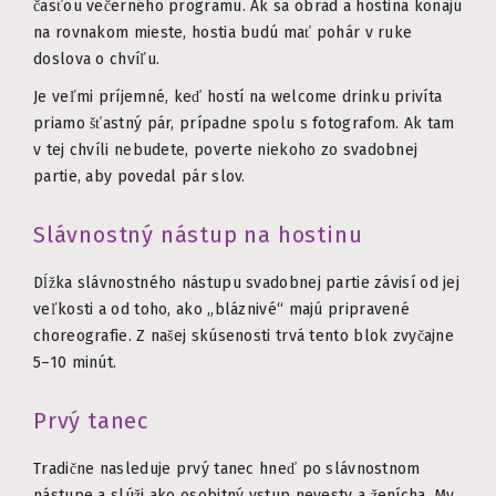
časťou večerného programu. Ak sa obrad a hostina konajú
na rovnakom mieste, hostia budú mať pohár v ruke
doslova o chvíľu.
Je veľmi príjemné, keď hostí na welcome drinku privíta
priamo šťastný pár, prípadne spolu s fotografom. Ak tam
v tej chvíli nebudete, poverte niekoho zo svadobnej
partie, aby povedal pár slov.
Slávnostný nástup na hostinu
Dĺžka slávnostného nástupu svadobnej partie závisí od jej
veľkosti a od toho, ako „bláznivé“ majú pripravené
choreografie. Z našej skúsenosti trvá tento blok zvyčajne
5–10 minút.
Prvý tanec
Tradične nasleduje prvý tanec hneď po slávnostnom
nástupe a slúži ako osobitný vstup nevesty a ženícha. My