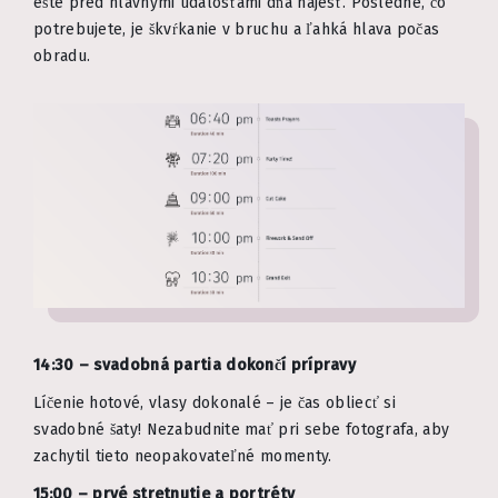
ešte pred hlavnými udalosťami dňa najesť. Posledné, čo
potrebujete, je škvŕkanie v bruchu a ľahká hlava počas
obradu.
14:30 – svadobná partia dokončí prípravy
Líčenie hotové, vlasy dokonalé – je čas obliecť si
svadobné šaty! Nezabudnite mať pri sebe fotografa, aby
zachytil tieto neopakovateľné momenty.
15:00 – prvé stretnutie a portréty