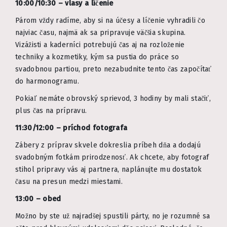
10:00/10:30 – vlasy a líčenie
Párom vždy radíme, aby si na účesy a líčenie vyhradili čo
najviac času, najmä ak sa pripravuje väčšia skupina.
Vizážisti a kaderníci potrebujú čas aj na rozloženie
techniky a kozmetiky, kým sa pustia do práce so
svadobnou partiou, preto nezabudnite tento čas započítať
do harmonogramu.
Pokiaľ nemáte obrovský sprievod, 3 hodiny by mali stačiť,
plus čas na prípravu.
11:30/12:00 – príchod fotografa
Zábery z príprav skvele dokreslia príbeh dňa a dodajú
svadobným fotkám prirodzenosť. Ak chcete, aby fotograf
stihol pripravy vás aj partnera, naplánujte mu dostatok
času na presun medzi miestami.
13:00 – obed
Možno by ste už najradšej spustili párty, no je rozumné sa