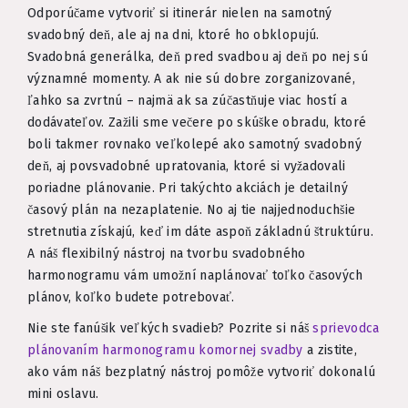
Odporúčame vytvoriť si itinerár nielen na samotný
svadobný deň, ale aj na dni, ktoré ho obklopujú.
Svadobná generálka, deň pred svadbou aj deň po nej sú
významné momenty. A ak nie sú dobre zorganizované,
ľahko sa zvrtnú – najmä ak sa zúčastňuje viac hostí a
dodávateľov. Zažili sme večere po skúške obradu, ktoré
boli takmer rovnako veľkolepé ako samotný svadobný
deň, aj povsvadobné upratovania, ktoré si vyžadovali
poriadne plánovanie. Pri takýchto akciách je detailný
časový plán na nezaplatenie. No aj tie najjednoduchšie
stretnutia získajú, keď im dáte aspoň základnú štruktúru.
A náš flexibilný nástroj na tvorbu svadobného
harmonogramu vám umožní naplánovať toľko časových
plánov, koľko budete potrebovať.
Nie ste fanúšik veľkých svadieb? Pozrite si náš
sprievodca
plánovaním harmonogramu komornej svadby
a zistite,
ako vám náš bezplatný nástroj pomôže vytvoriť dokonalú
mini oslavu.