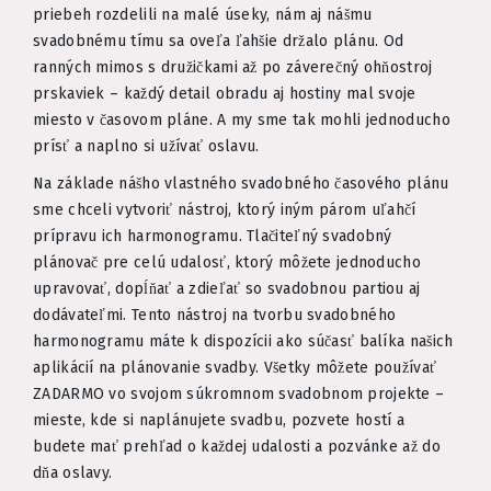
priebeh rozdelili na malé úseky, nám aj nášmu
svadobnému tímu sa oveľa ľahšie držalo plánu. Od
ranných mimos s družičkami až po záverečný ohňostroj
prskaviek – každý detail obradu aj hostiny mal svoje
miesto v časovom pláne. A my sme tak mohli jednoducho
prísť a naplno si užívať oslavu.
Na základe nášho vlastného svadobného časového plánu
sme chceli vytvoriť nástroj, ktorý iným párom uľahčí
prípravu ich harmonogramu. Tlačiteľný svadobný
plánovač pre celú udalosť, ktorý môžete jednoducho
upravovať, dopĺňať a zdieľať so svadobnou partiou aj
dodávateľmi. Tento nástroj na tvorbu svadobného
harmonogramu máte k dispozícii ako súčasť balíka našich
aplikácií na plánovanie svadby. Všetky môžete používať
ZADARMO vo svojom súkromnom svadobnom projekte –
mieste, kde si naplánujete svadbu, pozvete hostí a
budete mať prehľad o každej udalosti a pozvánke až do
dňa oslavy.