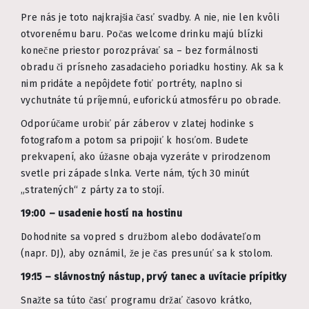
Pre nás je toto najkrajšia časť svadby. A nie, nie len kvôli
otvorenému baru. Počas welcome drinku majú blízki
konečne priestor porozprávať sa – bez formálnosti
obradu či prísneho zasadacieho poriadku hostiny. Ak sa k
nim pridáte a nepôjdete fotiť portréty, naplno si
vychutnáte tú príjemnú, euforickú atmosféru po obrade.
Odporúčame urobiť pár záberov v zlatej hodinke s
fotografom a potom sa pripojiť k hosťom. Budete
prekvapení, ako úžasne obaja vyzeráte v prirodzenom
svetle pri západe slnka. Verte nám, tých 30 minút
„stratených“ z párty za to stojí.
19:00 – usadenie hostí na hostinu
Dohodnite sa vopred s družbom alebo dodávateľom
(napr. DJ), aby oznámil, že je čas presunúť sa k stolom.
19:15 – slávnostný nástup, prvý tanec a uvítacie prípitky
Snažte sa túto časť programu držať časovo krátko,