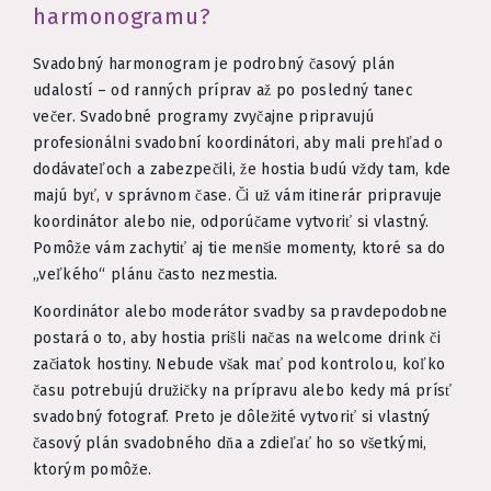
harmonogramu?
Svadobný harmonogram je podrobný časový plán
udalostí – od ranných príprav až po posledný tanec
večer. Svadobné programy zvyčajne pripravujú
profesionálni svadobní koordinátori, aby mali prehľad o
dodávateľoch a zabezpečili, že hostia budú vždy tam, kde
majú byť, v správnom čase. Či už vám itinerár pripravuje
koordinátor alebo nie, odporúčame vytvoriť si vlastný.
Pomôže vám zachytiť aj tie menšie momenty, ktoré sa do
„veľkého“ plánu často nezmestia.
Koordinátor alebo moderátor svadby sa pravdepodobne
postará o to, aby hostia prišli načas na welcome drink či
začiatok hostiny. Nebude však mať pod kontrolou, koľko
času potrebujú družičky na prípravu alebo kedy má prísť
svadobný fotograf. Preto je dôležité vytvoriť si vlastný
časový plán svadobného dňa a zdieľať ho so všetkými,
ktorým pomôže.