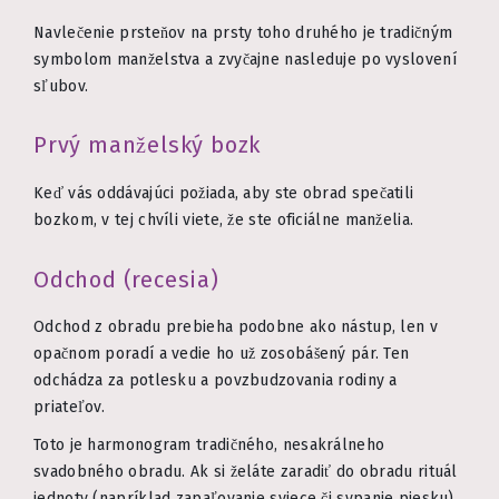
Navlečenie prsteňov na prsty toho druhého je tradičným
symbolom manželstva a zvyčajne nasleduje po vyslovení
sľubov.
Prvý manželský bozk
Keď vás oddávajúci požiada, aby ste obrad spečatili
bozkom, v tej chvíli viete, že ste oficiálne manželia.
Odchod (recesia)
Odchod z obradu prebieha podobne ako nástup, len v
opačnom poradí a vedie ho už zosobášený pár. Ten
odchádza za potlesku a povzbudzovania rodiny a
priateľov.
Toto je harmonogram tradičného, nesakrálneho
svadobného obradu. Ak si želáte zaradiť do obradu rituál
jednoty (napríklad zapaľovanie sviece či sypanie piesku),