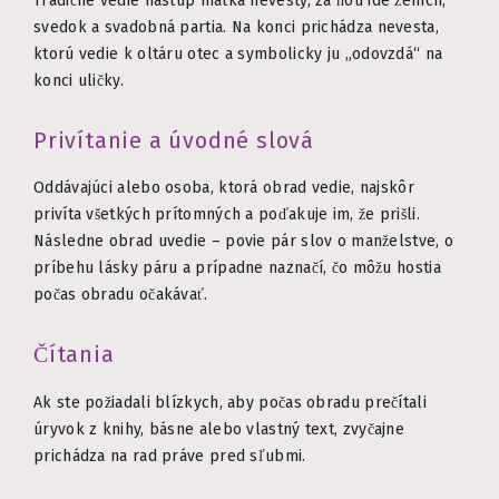
Tradične vedie nástup matka nevesty, za ňou ide ženích,
svedok a svadobná partia. Na konci prichádza nevesta,
ktorú vedie k oltáru otec a symbolicky ju „odovzdá“ na
konci uličky.
Privítanie a úvodné slová
Oddávajúci alebo osoba, ktorá obrad vedie, najskôr
privíta všetkých prítomných a poďakuje im, že prišli.
Následne obrad uvedie – povie pár slov o manželstve, o
príbehu lásky páru a prípadne naznačí, čo môžu hostia
počas obradu očakávať.
Čítania
Ak ste požiadali blízkych, aby počas obradu prečítali
úryvok z knihy, básne alebo vlastný text, zvyčajne
prichádza na rad práve pred sľubmi.