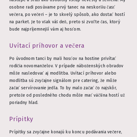
osobne radi posúvame prvý tanec na neskoršiu časť
večera, po večeri – je to skvelý spôsob, ako dostať hostí
na parket. Je to však váš deň, preto si zvoľte čas, ktorý
bude najpríjemnejší vám aj hosťom.
Uvítací príhovor a večera
Po úvodnom tanci by mali hosťov na hostine privítať
rodičia novomanželov. V prípade náboženských obradov
môže nasledovať aj modlitba. Uvítací príhovor alebo
modlitba sú zvyčajne signálom pre catering, že môže
začať servírovanie jedla. To by malo začať čo najskôr,
pretože od posledného chodu môže mať väčšina hostí už
poriadny hlad.
Prípitky
Prípitky sa zvyčajne konajú ku koncu podávania večere,