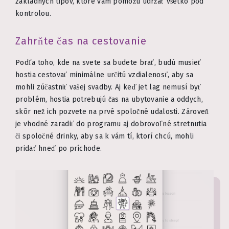
základných tipov, ktoré vám pomôžu udržať všetko pod
kontrolou.
Zahrňte čas na cestovanie
Podľa toho, kde na svete sa budete brať, budú musieť
hostia cestovať minimálne určitú vzdialenosť, aby sa
mohli zúčastniť vašej svadby. Aj keď jet lag nemusí byť
problém, hostia potrebujú čas na ubytovanie a oddych,
skôr než ich pozvete na prvé spoločné udalosti. Zároveň
je vhodné zaradiť do programu aj dobrovoľné stretnutia
či spoločné drinky, aby sa k vám tí, ktorí chcú, mohli
pridať hneď po príchode.