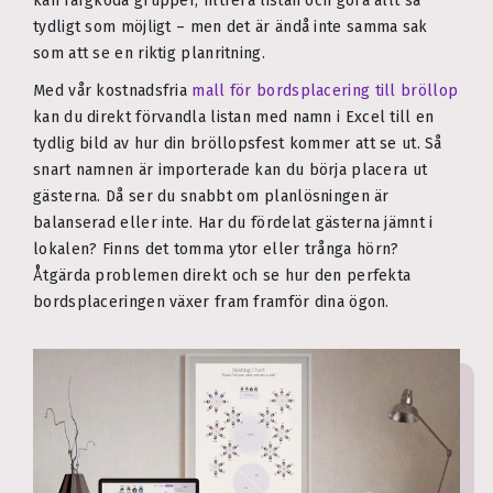
kan färgkoda grupper, filtrera listan och göra allt så
tydligt som möjligt – men det är ändå inte samma sak
som att se en riktig planritning.
Med vår kostnadsfria
mall för bordsplacering till bröllop
kan du direkt förvandla listan med namn i Excel till en
tydlig bild av hur din bröllopsfest kommer att se ut. Så
snart namnen är importerade kan du börja placera ut
gästerna. Då ser du snabbt om planlösningen är
balanserad eller inte. Har du fördelat gästerna jämnt i
lokalen? Finns det tomma ytor eller trånga hörn?
Åtgärda problemen direkt och se hur den perfekta
bordsplaceringen växer fram framför dina ögon.