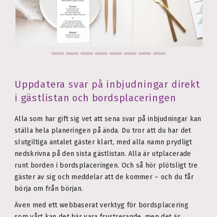
Uppdatera svar på inbjudningar direkt
i gästlistan och bordsplaceringen
Alla som har gift sig vet att sena svar på inbjudningar kan
ställa hela planeringen på ända. Du tror att du har det
slutgiltiga antalet gäster klart, med alla namn prydligt
nedskrivna på den sista gästlistan. Alla är utplacerade
runt borden i bordsplaceringen. Och så hör plötsligt tre
gäster av sig och meddelar att de kommer – och du får
börja om från början.
Även med ett webbaserat verktyg för bordsplacering
som vårt kan det här vara frustrerande, men det är