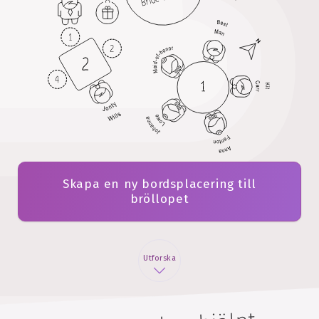
Skapa en ny bordsplacering till
bröllopet
Utforska