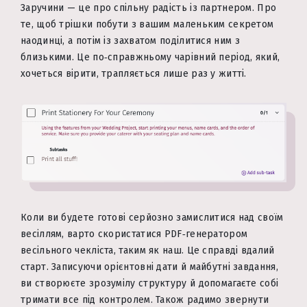
Заручини — це про спільну радість із партнером. Про
те, щоб трішки побути з вашим маленьким секретом
наодинці, а потім із захватом поділитися ним з
близькими. Це по‑справжньому чарівний період, який,
хочеться вірити, трапляється лише раз у житті.
Коли ви будете готові серйозно замислитися над своїм
весіллям, варто скористатися PDF‑генератором
весільного чекліста, таким як наш. Це справді вдалий
старт. Записуючи орієнтовні дати й майбутні завдання,
ви створюєте зрозумілу структуру й допомагаєте собі
тримати все під контролем. Також радимо звернути