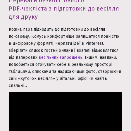
Переваги безкоштовного
PDF‑чекліста з підготовки до весілля
для друку
Кожна пара підходить до підготовки до весілля
по‑своєму. Комусь комфортніше залишатися повністю
в цифровому форматі: черпати ідеї в Pinterest,
зберігати список гостей онлайн і взагалі відмовлятися
від паперових
весільних запрошень
. Іншим, навпаки,
подобається оточувати себе в реальному просторі
таблицями, списками та надихаючими фото, створюючи
свій «куточок весілля» у вітальні, офісі чи навіть
спальні…