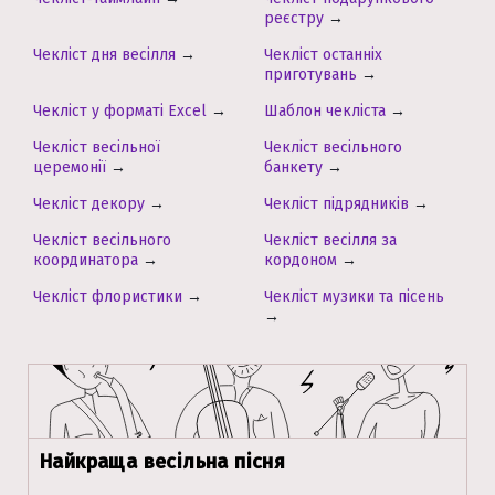
реєстру
→
Чекліст дня весілля
→
Чекліст останніх
приготувань
→
Чекліст у форматі Excel
→
Шаблон чекліста
→
Чекліст весільної
Чекліст весільного
церемонії
→
банкету
→
Чекліст декору
→
Чекліст підрядників
→
Чекліст весільного
Чекліст весілля за
координатора
→
кордоном
→
Чекліст флористики
→
Чекліст музики та пісень
→
Найкраща весільна пісня