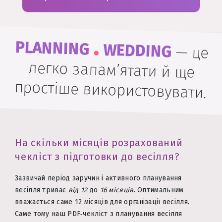
.
PLANNING
WEDDING
—
це
легко запам’ятати й ще
простіше використовувати.
На скільки місяців розрахований
чекліст з підготовки до весілля?
Зазвичай період заручин і активного планування
весілля триває
від 12
до
16 місяців
. Оптимальним
вважається саме 12 місяців для організації весілля.
Саме тому наш PDF‑чекліст з планування весілля