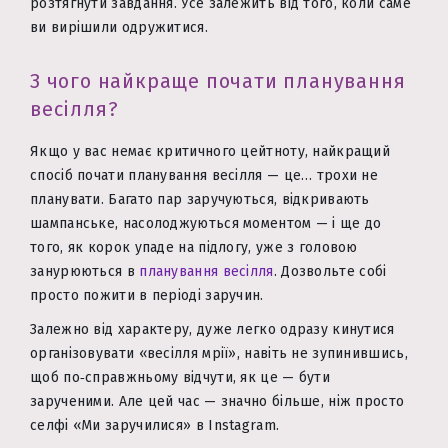
розтягнути завдання. Усе залежить від того, коли саме
ви вирішили одружитися.
З чого найкраще почати планування
весілля?
Якщо у вас немає критичного цейтноту, найкращий
спосіб почати планування весілля — це… трохи не
планувати. Багато пар заручуються, відкривають
шампанське, насолоджуються моментом — і ще до
того, як корок упаде на підлогу, уже з головою
занурюються в
планування весілля
. Дозвольте собі
просто пожити в періоді заручин.
Залежно від характеру, дуже легко одразу кинутися
організовувати «весілля мрії», навіть не зупинившись,
щоб по‑справжньому відчути, як це — бути
зарученими. Але цей час — значно більше, ніж просто
селфі «Ми заручилися» в Instagram.