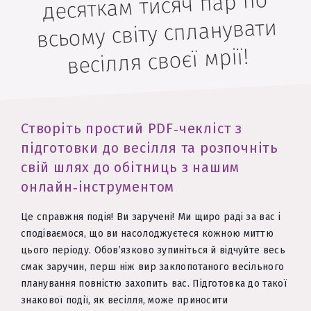
десяткам тисяч пар по
всьому світу спланувати
весілля своєї мрії!
Створіть простий PDF‑чекліст з
підготовки до весілля та розпочніть
свій шлях до обітниць з нашим
онлайн‑інструментом
Це справжня подія! Ви заручені! Ми щиро раді за вас і
сподіваємося, що ви насолоджуєтеся кожною миттю
цього періоду. Обов’язково зупиніться й відчуйте весь
смак заручин, перш ніж вир заклопотаного весільного
планування повністю захопить вас. Підготовка до такої
знакової події, як весілля, може приносити