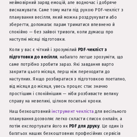
неймовірний заряд емоцій, але водночас і добряче
виснажувати. Саме тому мати під рукою PDF‑чекліст з
планування весілля, який можна роздрукувати або
зберегти, допомагає парам триматися впевнено й
спокійно — без зайвої тривоги, коли думаєш про
наступні місяці підготовки.
Коли у вас є чіткий і зрозумілий
PDF‑чекліст з
підготовки до весілля
, набагато легше зрозуміти, що
саме потрібно зробити зараз. Які завдання варто
закрити цього місяця, перш ніж переходити до
наступних. Якщо розбиратися з підготовкою поетапно,
від місяця до місяця, увесь процес стає значно
простішим і спокійнішим — ніби розбиваєте велику
справу на невеликі, цілком посильні кроки.
Наш безкоштовний
інструмент чекліста
для весільного
планування дозволяє легко скласти список онлайн, а
потім експортувати його як
PDF для друку
. Це один із
багатьох наших безкоштовних професійних сервісів