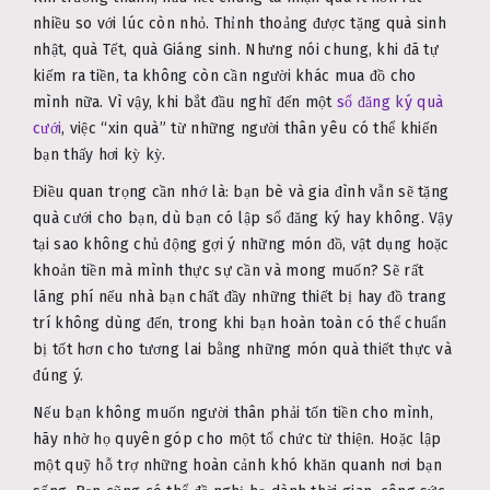
nhiều so với lúc còn nhỏ. Thỉnh thoảng được tặng quà sinh
nhật, quà Tết, quà Giáng sinh. Nhưng nói chung, khi đã tự
kiếm ra tiền, ta không còn cần người khác mua đồ cho
mình nữa. Vì vậy, khi bắt đầu nghĩ đến một
sổ đăng ký quà
cưới
, việc “xin quà” từ những người thân yêu có thể khiến
bạn thấy hơi kỳ kỳ.
Điều quan trọng cần nhớ là: bạn bè và gia đình vẫn sẽ tặng
quà cưới cho bạn, dù bạn có lập sổ đăng ký hay không. Vậy
tại sao không chủ động gợi ý những món đồ, vật dụng hoặc
khoản tiền mà mình thực sự cần và mong muốn? Sẽ rất
lãng phí nếu nhà bạn chất đầy những thiết bị hay đồ trang
trí không dùng đến, trong khi bạn hoàn toàn có thể chuẩn
bị tốt hơn cho tương lai bằng những món quà thiết thực và
đúng ý.
Nếu bạn không muốn người thân phải tốn tiền cho mình,
hãy nhờ họ quyên góp cho một tổ chức từ thiện. Hoặc lập
một quỹ hỗ trợ những hoàn cảnh khó khăn quanh nơi bạn