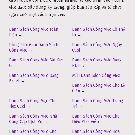
cấp một bộ công cụ chuyên nghiệp và các danh sách công
việc được xây dựng kỹ lưỡng, giúp bạn sắp xếp và tổ chức
ngày cưới một cách trọn vẹn.
Danh Sách Công Việc Toàn
Danh Sách Công Việc Có Thể
Diện
→
In
→
Dòng Thời Gian Danh Sách
Danh Sách Công Việc Ngày
Công Việc
→
Cưới
→
Danh Sách Công Việc Sát Giờ
Danh Sách Công Việc Dạng
G
→
PDF
→
Danh Sách Công Việc Dạng
Mẫu Danh Sách Công Việc
→
Excel
→
Danh Sách Công Việc Cho Lễ
Cưới
→
Danh Sách Công Việc Cho
Danh Sách Công Việc Trang
Tiệc Cưới
→
Trí
→
Danh Sách Công Việc Nhà
Danh Sách Công Việc Cho
Cung Cấp Dịch Vụ
→
Điều Phối Viên
→
Danh Sách Công Việc Cho
Danh Sách Công Việc Hoa