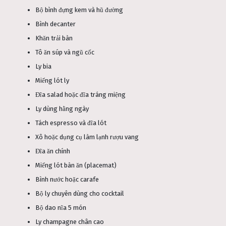
Bộ bình đựng kem và hũ đường
Bình decanter
Khăn trải bàn
Tô ăn súp và ngũ cốc
Ly bia
Miếng lót ly
Đĩa salad hoặc đĩa tráng miệng
Ly dùng hằng ngày
Tách espresso và đĩa lót
Xô hoặc dụng cụ làm lạnh rượu vang
Đĩa ăn chính
Miếng lót bàn ăn (placemat)
Bình nước hoặc carafe
Bộ ly chuyên dùng cho cocktail
Bộ dao nĩa 5 món
Ly champagne chân cao