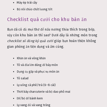
Máy ép trái cây
Bộ nồi chảo chất lượng tốt
Checklist quà cưới cho khu bàn ăn
Bạn đã có đủ mọi thứ để nấu nướng thỏa thích trong bếp,
vậy còn khu bàn ăn thì sao? Dưới đây là những món trong
checklist sổ đăng ký quà cưới
giúp bạn hoàn thiện không
gian phòng ăn tiện dụng và ấm cúng.
Khăn ăn và vòng khăn
Tô và đĩa lớn dùng để bày món
Dụng cụ gắp và phục vụ món ăn
Tô salad
Ly uống cà phê/trà (6–8 cái)
Thớt bày charcuterie và bộ dao phô mai
Đế/bệ để bánh kem
Ly vang đỏ và vang trắng