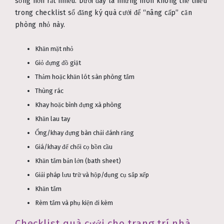
sống hơn rất nhiều. Dưới đây là những món không thể thiếu
trong checklist sổ đăng ký quà cưới để “nâng cấp” căn
phòng nhỏ này.
Khăn mặt nhỏ
Giỏ đựng đồ giặt
Thảm hoặc khăn lót sàn phòng tắm
Thùng rác
Khay hoặc bình đựng xà phòng
Khăn lau tay
Ống/khay đựng bàn chải đánh răng
Giá/khay để chổi cọ bồn cầu
Khăn tắm bản lớn (bath sheet)
Giải pháp lưu trữ và hộp/dụng cụ sắp xếp
Khăn tắm
Rèm tắm và phụ kiện đi kèm
Checklist quà cưới cho trang trí nhà