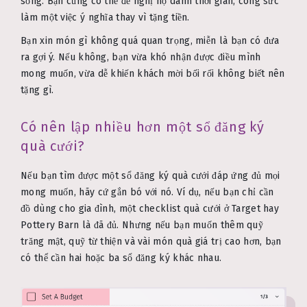
sống. Bạn cũng có thể đề nghị họ dành thời gian, công sức
làm một việc ý nghĩa thay vì tặng tiền.
Bạn xin món gì không quá quan trọng, miễn là bạn có đưa
ra gợi ý. Nếu không, bạn vừa khó nhận được điều mình
mong muốn, vừa dễ khiến khách mời bối rối không biết nên
tặng gì.
Có nên lập nhiều hơn một sổ đăng ký
quà cưới?
Nếu bạn tìm được một sổ đăng ký quà cưới đáp ứng đủ mọi
mong muốn, hãy cứ gắn bó với nó. Ví dụ, nếu bạn chỉ cần
đồ dùng cho gia đình, một checklist quà cưới ở Target hay
Pottery Barn là đã đủ. Nhưng nếu bạn muốn thêm quỹ
trăng mật, quỹ từ thiện và vài món quà giá trị cao hơn, bạn
có thể cần hai hoặc ba sổ đăng ký khác nhau.