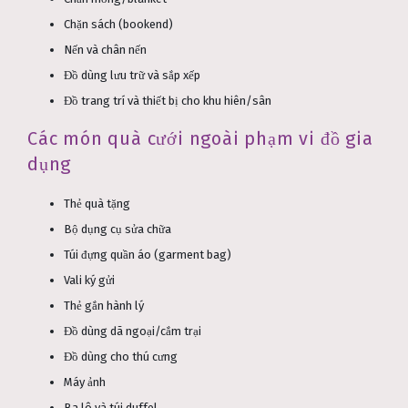
Chặn sách (bookend)
Nến và chân nến
Đồ dùng lưu trữ và sắp xếp
Đồ trang trí và thiết bị cho khu hiên/sân
Các món quà cưới ngoài phạm vi đồ gia
dụng
Thẻ quà tặng
Bộ dụng cụ sửa chữa
Túi đựng quần áo (garment bag)
Vali ký gửi
Thẻ gắn hành lý
Đồ dùng dã ngoại/cắm trại
Đồ dùng cho thú cưng
Máy ảnh
Ba lô và túi duffel