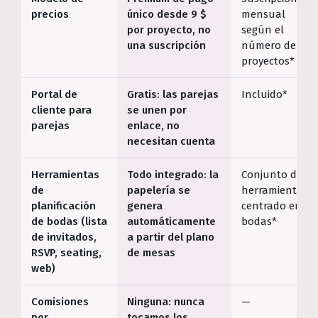
precios
único desde 9 $
mensual
por proyecto, no
según el
una suscripción
número de
proyectos*
Portal de
Gratis: las parejas
Incluido*
cliente para
se unen por
parejas
enlace, no
necesitan cuenta
Herramientas
Todo integrado: la
Conjunto de
de
papelería se
herramientas
planificación
genera
centrado en
de bodas (lista
automáticamente
bodas*
de invitados,
a partir del plano
RSVP, seating,
de mesas
web)
Comisiones
Ninguna: nunca
—
por
tocamos los