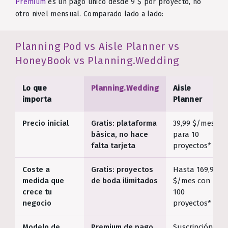
Premium
es un pago único desde 9 $ por proyecto, no
otro nivel mensual. Comparado lado a lado:
Planning Pod vs Aisle Planner vs
HoneyBook vs Planning.Wedding
Lo que
Planning.Wedding
Aisle
importa
Planner
Precio inicial
Gratis: plataforma
39,99 $/mes
básica, no hace
para 10
falta tarjeta
proyectos*
Coste a
Gratis: proyectos
Hasta 169,99
medida que
de boda ilimitados
$/mes con
crece tu
100
negocio
proyectos*
Modelo de
Premium de pago
Suscripción