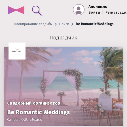
Анонимно
Войти
|
Регистраци
Планирование свадьбы
Поиск
Be Romantic Weddings
Подрядчик
Свадебный организатор
Be Romantic Weddings
Cancún, Q.R., México