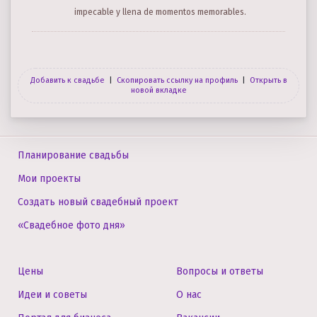
impecable y llena de momentos memorables.
Добавить к свадьбе
|
Скопировать ссылку на профиль
|
Открыть в
новой вкладке
Планирование свадьбы
Мои проекты
Создать новый свадебный проект
«Свадебное фото дня»
Цены
Вопросы и ответы
Идеи и советы
О нас