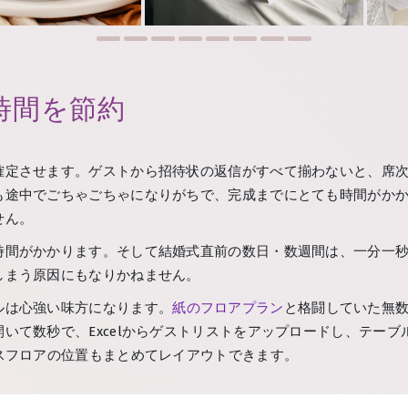
時間を節約
確定させます。ゲストから招待状の返信がすべて揃わないと、席
も途中でごちゃごちゃになりがちで、完成までにとても時間がか
せん。
時間がかかります。そして結婚式直前の数日・数週間は、一分一
しまう原因にもなりかねません。
ルは心強い味方になります。
紙のフロアプラン
と格闘していた無
いて数秒で、Excelからゲストリストをアップロードし、テー
スフロアの位置もまとめてレイアウトできます。