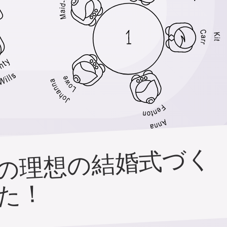
こ
れ
ま
で
に
世
界
中
の
何
万
組
も
の
カ
ッ
プ
ル
の
理
想
の
結
婚
式
づ
く
り
を
お
手
伝
い
し
て
き
ま
し
た
！