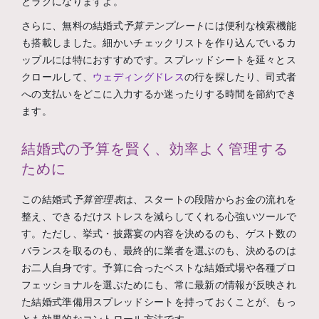
とラクになりますよ。
さらに、無料の結婚式
予算テンプレート
には便利な検索機能
も搭載しました。細かいチェックリストを作り込んでいるカ
ップルには特におすすめです。スプレッドシートを延々とス
クロールして、
ウェディングドレス
の行を探したり、司式者
への支払いをどこに入力するか迷ったりする時間を節約でき
ます。
結婚式の予算を賢く、効率よく管理する
ために
この結婚式
予算管理表
は、スタートの段階からお金の流れを
整え、できるだけストレスを減らしてくれる心強いツールで
す。ただし、挙式・披露宴の内容を決めるのも、ゲスト数の
バランスを取るのも、最終的に業者を選ぶのも、決めるのは
お二人自身です。予算に合ったベストな結婚式場や各種プロ
フェッショナルを選ぶためにも、常に最新の情報が反映され
た結婚式準備用スプレッドシートを持っておくことが、もっ