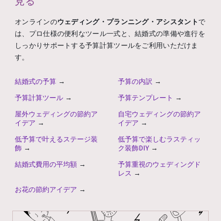
見る
オンラインの
ウェディング・プランニング・アシスタント
で
は、プロ仕様の便利なツール一式と、結婚式の準備や進行を
しっかりサポートする予算計算ツールをご利用いただけま
す。
結婚式の予算
→
予算の内訳
→
予算計算ツール
→
予算テンプレート
→
屋外ウェディングの節約ア
自宅ウェディングの節約ア
イデア
→
イデア
→
低予算で叶えるステージ装
低予算で楽しむラスティッ
飾
→
ク装飾DIY
→
結婚式費用の平均額
→
予算重視のウェディングド
レス
→
お花の節約アイデア
→