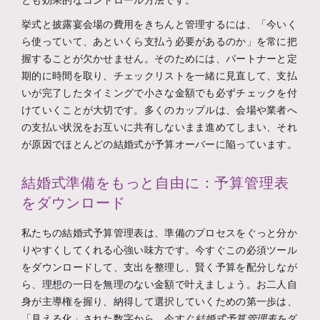
とも効果的なコントロール方法です。
挙式と披露宴会場の費用をきちんと管理するには、「今いく
ら使っていて、あといくら支払う必要があるのか」を常に把
握することが欠かせません。そのためには、パートナーと定
期的に時間を取り、チェックリストを一緒に見直して、支払
いが完了したタイミングで小さな金額でも必ずチェックを付
けていくことが大切です。多くのカップルは、会場や業者へ
の支払い状況をお互いに共有しないまま進めてしまい、それ
が原因でほとんどの結婚式が予算オーバーに陥っています。
結婚式準備をもっと自由に：予算管理表
をダウンロード
私たちの結婚式予算管理表は、準備のプロセスをぐっと分か
りやすくしてくれる心強い味方です。今すぐこの必須ツール
をダウンロードして、支出を整理し、賢く予算を配分しなが
ら、理想の一日を無理のない金額で叶えましょう。お二人自
身が主導権を握り、納得して選択していくための第一歩は、
「見える化」された数字から。今すぐ
結婚式予算管理表
をダ