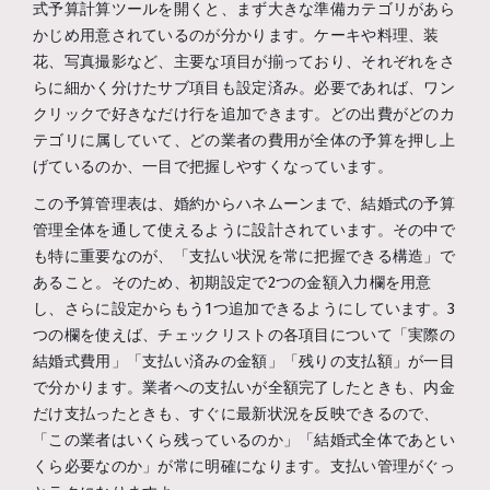
式予算計算ツールを開くと、まず大きな準備カテゴリがあら
かじめ用意されているのが分かります。ケーキや料理、装
花、写真撮影など、主要な項目が揃っており、それぞれをさ
らに細かく分けたサブ項目も設定済み。必要であれば、ワン
クリックで好きなだけ行を追加できます。どの出費がどのカ
テゴリに属していて、どの業者の費用が全体の予算を押し上
げているのか、一目で把握しやすくなっています。
この予算管理表は、婚約からハネムーンまで、結婚式の予算
管理全体を通して使えるように設計されています。その中で
も特に重要なのが、「支払い状況を常に把握できる構造」で
あること。そのため、初期設定で2つの金額入力欄を用意
し、さらに設定からもう1つ追加できるようにしています。3
つの欄を使えば、チェックリストの各項目について「実際の
結婚式費用」「支払い済みの金額」「残りの支払額」が一目
で分かります。業者への支払いが全額完了したときも、内金
だけ支払ったときも、すぐに最新状況を反映できるので、
「この業者はいくら残っているのか」「結婚式全体であとい
くら必要なのか」が常に明確になります。支払い管理がぐっ