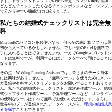
ます。ドラッグ＆ドロップでの並べ替え、タスクの即時追加、
どんどんチェックしたくなるチェックボックスなど、シンプル
で分かりやすい機能だけに絞りました。
私たちの結婚式チェックリストは完全無
料
Microsoftのパソコンをお使いなら、何らかの表計算ソフトは最
初から入っているかもしれません。でも正規のExcelを無料で
手に入れることはできませんよね。一方でGoogleスプレッドシ
ートは無料ですが、利用するにはデータをすべて預けることに
なります。
その点、Wedding Planning Assistantでは、皆さまのデータ自体
には興味がありませんし、「無料ツール」を使うためにメルマ
ガ登録や有料サブスクリプションをお願いすることもありませ
ん。私たちの結婚式チェックリスト、席次表作成ツール、結婚
式ウェブサイト作成ツール、予算管理ツールなど、オンライン
の便利なツールはすべて無料でお使いいただけます。さらに、
世界中のプロが登録されたデータベースから、
理想の結婚式業
者を探す
こともできます。