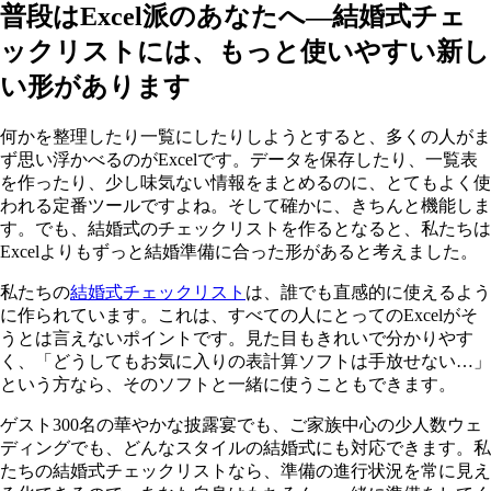
普段はExcel派のあなたへ―結婚式チェ
ックリストには、もっと使いやすい新し
い形があります
何かを整理したり一覧にしたりしようとすると、多くの人がま
ず思い浮かべるのがExcelです。データを保存したり、一覧表
を作ったり、少し味気ない情報をまとめるのに、とてもよく使
われる定番ツールですよね。そして確かに、きちんと機能しま
す。でも、結婚式のチェックリストを作るとなると、私たちは
Excelよりもずっと結婚準備に合った形があると考えました。
私たちの
結婚式チェックリスト
は、誰でも直感的に使えるよう
に作られています。これは、すべての人にとってのExcelがそ
うとは言えないポイントです。見た目もきれいで分かりやす
く、「どうしてもお気に入りの表計算ソフトは手放せない…」
という方なら、そのソフトと一緒に使うこともできます。
ゲスト300名の華やかな披露宴でも、ご家族中心の少人数ウェ
ディングでも、どんなスタイルの結婚式にも対応できます。私
たちの結婚式チェックリストなら、準備の進行状況を常に見え