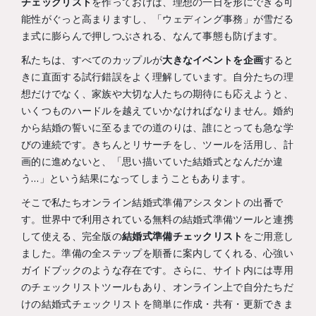
チェックリスト
を作っておけば、理想の一日を形にできる可
能性がぐっと高まりますし、「ウェディング事務」が雪だる
ま式に膨らんで押しつぶされる、なんて事態も防げます。
私たちは、すべてのカップルが
大きなイベントを企画
すると
きに直面する試行錯誤をよく理解しています。自分たちの理
想だけでなく、家族や大切な人たちの期待にも応えようと、
いくつものハードルを越えていかなければなりません。婚約
から結婚の誓いに至るまでの道のりは、誰にとっても急な学
びの連続です。きちんとリサーチをし、ツールを活用し、計
画的に進めないと、「思い描いていた結婚式となんだか違
う…」という結果になってしまうこともあります。
そこで私たちオンライン結婚式準備アシスタントの出番で
す。世界中で利用されている無料の結婚式準備ツールと連携
して使える、完全版の
結婚式準備チェックリスト
をご用意し
ました。準備の全ステップを順番に案内してくれる、心強い
ガイドブックのような存在です。さらに、サイト内には専用
のチェックリストツールもあり、オンライン上で自分たちだ
けの結婚式チェックリストを簡単に作成・共有・更新できま