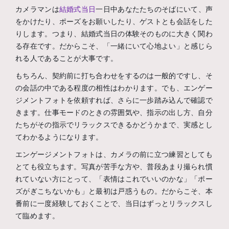
カメラマンは
結婚式当日
一日中あなたたちのそばにいて、声
をかけたり、ポーズをお願いしたり、ゲストとも会話をした
りします。つまり、結婚式当日の体験そのものに大きく関わ
る存在です。だからこそ、「一緒にいて心地よい」と感じら
れる人であることが大事です。
もちろん、契約前に打ち合わせをするのは一般的ですし、そ
の会話の中である程度の相性はわかります。でも、エンゲー
ジメントフォトを依頼すれば、さらに一歩踏み込んで確認で
きます。仕事モードのときの雰囲気や、指示の出し方、自分
たちがその指示でリラックスできるかどうかまで、実感とし
てわかるようになります。
エンゲージメントフォトは、カメラの前に立つ練習としても
とても役立ちます。写真が苦手な方や、普段あまり撮られ慣
れていない方にとって、「表情はこれでいいのかな」「ポー
ズがぎこちないかも」と最初は戸惑うもの。だからこそ、本
番前に一度経験しておくことで、当日はずっとリラックスし
て臨めます。